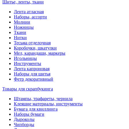
Шитье, ленты, ткани
Лента атласная
Наборы, ассорти
Молнии
Ножницы
Ткани
Нитки
Тесьма отделочная
Коробочки, шкатулки
Мел, карандаши, маркеры
Игольницы
Инструменты
Лента капроновая
Наборы для шитья
Фетр декоративный
Товары для скрапбукинга
Штампы, трафареты, чернила
Клеящие материалы, инструменты
Бумага для квиллинга
Наборы бумаги
Дыроколы
Чипборды