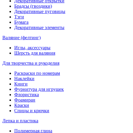
Декоративные открытки
Брадсы (гвоздики)
Декоративные пуговицы
Тэги
Бумага
Декоративные элементы
Валяние (фелтинг)
Иглы, аксессуары
Шерсть для валяния
Для творчества и рукоделия
Раскраски по номерам
Наклейки
Книги
Фурнитура для игрушек
Флористика
Фоамиран
Краски
Спицы и крючки
Лепка и пластика
Полимерная глина