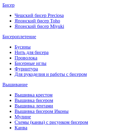
Бисер
Чешский бисер Preciosa
Японский бисер Toho
Японский бисер Miyuki
Бисероплетение
Бусины
Нить для бисера
Проволока
Бисерные иглы
Фурнитура
Для рукоделия и работы с бисером
Вышивание
Вышивка крестом
Вышивка бисером
Вышивка лентами
Вышивка бисером Иконы
Мулине
Схемы (канва) с рисунком бисером
Канва