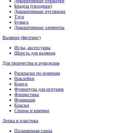
Декоративные открытки
Брадсы (гвоздики)
Декоративные пуговицы
Тэги
Бумага
Декоративные элементы
Валяние (фелтинг)
Иглы, аксессуары
Шерсть для валяния
Для творчества и рукоделия
Раскраски по номерам
Наклейки
Книги
Фурнитура для игрушек
Флористика
Фоамиран
Краски
Спицы и крючки
Лепка и пластика
Полимерная глина