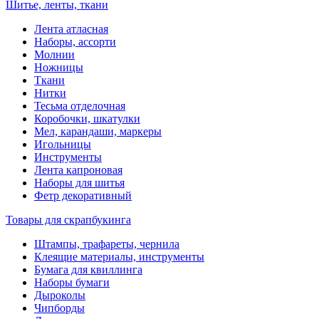
Шитье, ленты, ткани
Лента атласная
Наборы, ассорти
Молнии
Ножницы
Ткани
Нитки
Тесьма отделочная
Коробочки, шкатулки
Мел, карандаши, маркеры
Игольницы
Инструменты
Лента капроновая
Наборы для шитья
Фетр декоративный
Товары для скрапбукинга
Штампы, трафареты, чернила
Клеящие материалы, инструменты
Бумага для квиллинга
Наборы бумаги
Дыроколы
Чипборды