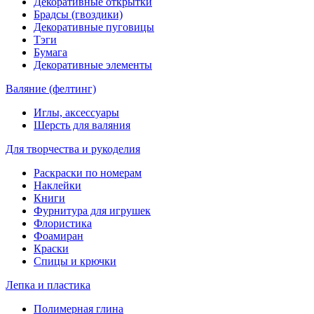
Декоративные открытки
Брадсы (гвоздики)
Декоративные пуговицы
Тэги
Бумага
Декоративные элементы
Валяние (фелтинг)
Иглы, аксессуары
Шерсть для валяния
Для творчества и рукоделия
Раскраски по номерам
Наклейки
Книги
Фурнитура для игрушек
Флористика
Фоамиран
Краски
Спицы и крючки
Лепка и пластика
Полимерная глина