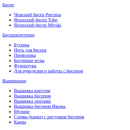
Бисер
Чешский бисер Preciosa
Японский бисер Toho
Японский бисер Miyuki
Бисероплетение
Бусины
Нить для бисера
Проволока
Бисерные иглы
Фурнитура
Для рукоделия и работы с бисером
Вышивание
Вышивка крестом
Вышивка бисером
Вышивка лентами
Вышивка бисером Иконы
Мулине
Схемы (канва) с рисунком бисером
Канва