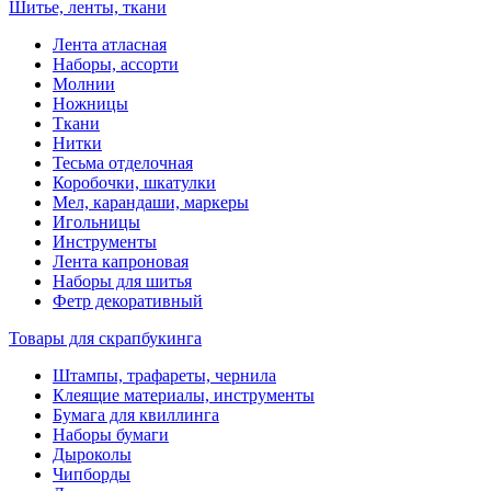
Шитье, ленты, ткани
Лента атласная
Наборы, ассорти
Молнии
Ножницы
Ткани
Нитки
Тесьма отделочная
Коробочки, шкатулки
Мел, карандаши, маркеры
Игольницы
Инструменты
Лента капроновая
Наборы для шитья
Фетр декоративный
Товары для скрапбукинга
Штампы, трафареты, чернила
Клеящие материалы, инструменты
Бумага для квиллинга
Наборы бумаги
Дыроколы
Чипборды