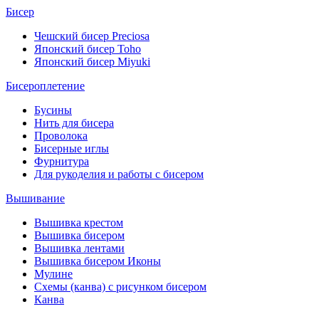
Бисер
Чешский бисер Preciosa
Японский бисер Toho
Японский бисер Miyuki
Бисероплетение
Бусины
Нить для бисера
Проволока
Бисерные иглы
Фурнитура
Для рукоделия и работы с бисером
Вышивание
Вышивка крестом
Вышивка бисером
Вышивка лентами
Вышивка бисером Иконы
Мулине
Схемы (канва) с рисунком бисером
Канва