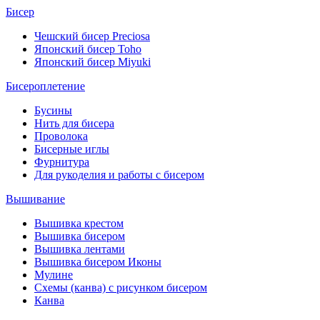
Бисер
Чешский бисер Preciosa
Японский бисер Toho
Японский бисер Miyuki
Бисероплетение
Бусины
Нить для бисера
Проволока
Бисерные иглы
Фурнитура
Для рукоделия и работы с бисером
Вышивание
Вышивка крестом
Вышивка бисером
Вышивка лентами
Вышивка бисером Иконы
Мулине
Схемы (канва) с рисунком бисером
Канва