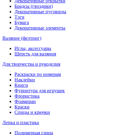
Декоративные открытки
Брадсы (гвоздики)
Декоративные пуговицы
Тэги
Бумага
Декоративные элементы
Валяние (фелтинг)
Иглы, аксессуары
Шерсть для валяния
Для творчества и рукоделия
Раскраски по номерам
Наклейки
Книги
Фурнитура для игрушек
Флористика
Фоамиран
Краски
Спицы и крючки
Лепка и пластика
Полимерная глина