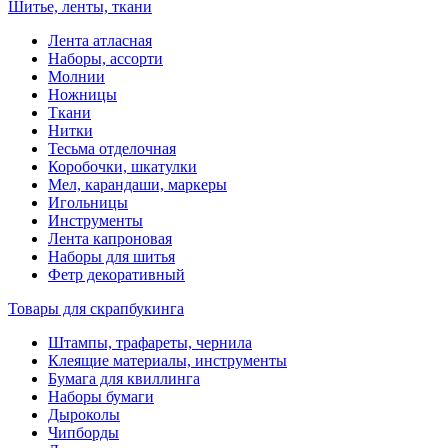
Шитье, ленты, ткани
Лента атласная
Наборы, ассорти
Молнии
Ножницы
Ткани
Нитки
Тесьма отделочная
Коробочки, шкатулки
Мел, карандаши, маркеры
Игольницы
Инструменты
Лента капроновая
Наборы для шитья
Фетр декоративный
Товары для скрапбукинга
Штампы, трафареты, чернила
Клеящие материалы, инструменты
Бумага для квиллинга
Наборы бумаги
Дыроколы
Чипборды