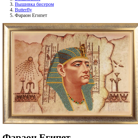
Вышивка бисером
Butterfly
Фараон Египет
Фараон Египет