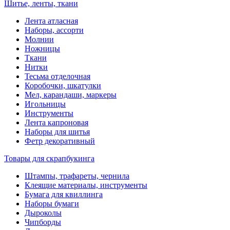
Шитье, ленты, ткани
Лента атласная
Наборы, ассорти
Молнии
Ножницы
Ткани
Нитки
Тесьма отделочная
Коробочки, шкатулки
Мел, карандаши, маркеры
Игольницы
Инструменты
Лента капроновая
Наборы для шитья
Фетр декоративный
Товары для скрапбукинга
Штампы, трафареты, чернила
Клеящие материалы, инструменты
Бумага для квиллинга
Наборы бумаги
Дыроколы
Чипборды