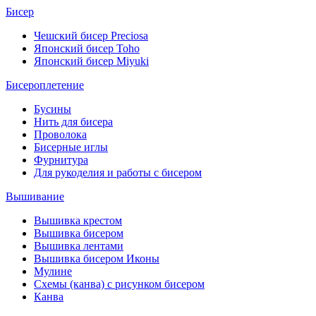
Бисер
Чешский бисер Preciosa
Японский бисер Toho
Японский бисер Miyuki
Бисероплетение
Бусины
Нить для бисера
Проволока
Бисерные иглы
Фурнитура
Для рукоделия и работы с бисером
Вышивание
Вышивка крестом
Вышивка бисером
Вышивка лентами
Вышивка бисером Иконы
Мулине
Схемы (канва) с рисунком бисером
Канва