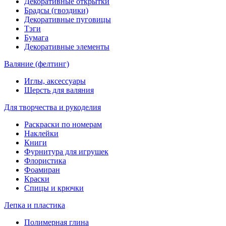
Декоративные открытки
Брадсы (гвоздики)
Декоративные пуговицы
Тэги
Бумага
Декоративные элементы
Валяние (фелтинг)
Иглы, аксессуары
Шерсть для валяния
Для творчества и рукоделия
Раскраски по номерам
Наклейки
Книги
Фурнитура для игрушек
Флористика
Фоамиран
Краски
Спицы и крючки
Лепка и пластика
Полимерная глина