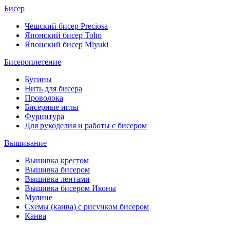
Бисер
Чешский бисер Preciosa
Японский бисер Toho
Японский бисер Miyuki
Бисероплетение
Бусины
Нить для бисера
Проволока
Бисерные иглы
Фурнитура
Для рукоделия и работы с бисером
Вышивание
Вышивка крестом
Вышивка бисером
Вышивка лентами
Вышивка бисером Иконы
Мулине
Схемы (канва) с рисунком бисером
Канва