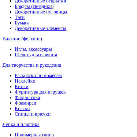
Декоративные открытки
Брадсы (гвоздики)
Декоративные пуговицы
Тэги
Бумага
Декоративные элементы
Валяние (фелтинг)
Иглы, аксессуары
Шерсть для валяния
Для творчества и рукоделия
Раскраски по номерам
Наклейки
Книги
Фурнитура для игрушек
Флористика
Фоамиран
Краски
Спицы и крючки
Лепка и пластика
Полимерная глина