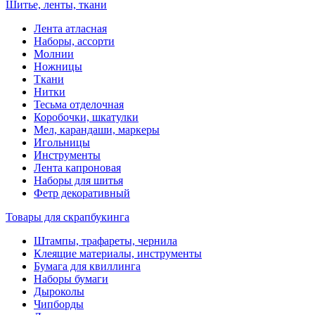
Шитье, ленты, ткани
Лента атласная
Наборы, ассорти
Молнии
Ножницы
Ткани
Нитки
Тесьма отделочная
Коробочки, шкатулки
Мел, карандаши, маркеры
Игольницы
Инструменты
Лента капроновая
Наборы для шитья
Фетр декоративный
Товары для скрапбукинга
Штампы, трафареты, чернила
Клеящие материалы, инструменты
Бумага для квиллинга
Наборы бумаги
Дыроколы
Чипборды