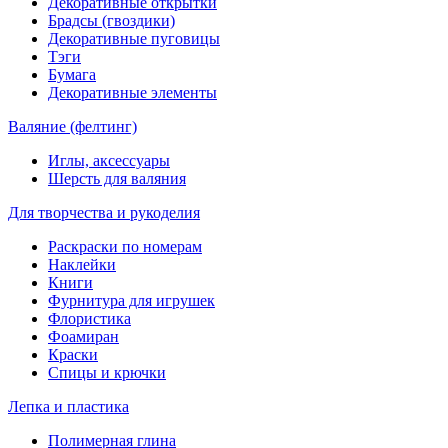
Декоративные открытки
Брадсы (гвоздики)
Декоративные пуговицы
Тэги
Бумага
Декоративные элементы
Валяние (фелтинг)
Иглы, аксессуары
Шерсть для валяния
Для творчества и рукоделия
Раскраски по номерам
Наклейки
Книги
Фурнитура для игрушек
Флористика
Фоамиран
Краски
Спицы и крючки
Лепка и пластика
Полимерная глина