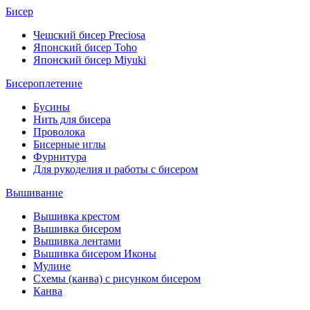
Бисер
Чешский бисер Preciosa
Японский бисер Toho
Японский бисер Miyuki
Бисероплетение
Бусины
Нить для бисера
Проволока
Бисерные иглы
Фурнитура
Для рукоделия и работы с бисером
Вышивание
Вышивка крестом
Вышивка бисером
Вышивка лентами
Вышивка бисером Иконы
Мулине
Схемы (канва) с рисунком бисером
Канва