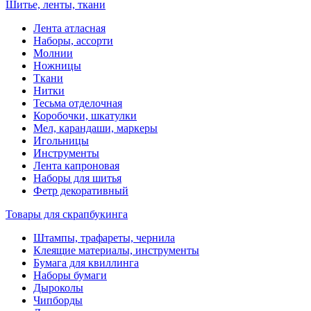
Шитье, ленты, ткани
Лента атласная
Наборы, ассорти
Молнии
Ножницы
Ткани
Нитки
Тесьма отделочная
Коробочки, шкатулки
Мел, карандаши, маркеры
Игольницы
Инструменты
Лента капроновая
Наборы для шитья
Фетр декоративный
Товары для скрапбукинга
Штампы, трафареты, чернила
Клеящие материалы, инструменты
Бумага для квиллинга
Наборы бумаги
Дыроколы
Чипборды