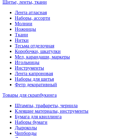
Шитье, ленты, ткани
Лента атласная
Наборы, ассорти
Молнии
Ножницы
Ткани
Нитки
Тесьма отделочная
Коробочки, шкатулки
Мел, карандаши, маркеры
Игольницы
Инструменты
Лента капроновая
Наборы для шитья
Фетр декоративный
Товары для скрапбукинга
Штампы, трафареты, чернила
Клеящие материалы, инструменты
Бумага для квиллинга
Наборы бумаги
Дыроколы
Чипборды