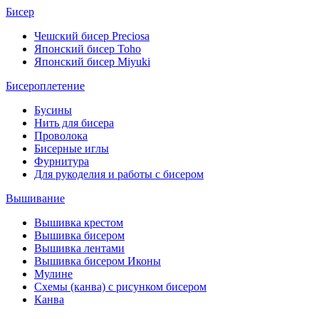
Бисер
Чешский бисер Preciosa
Японский бисер Toho
Японский бисер Miyuki
Бисероплетение
Бусины
Нить для бисера
Проволока
Бисерные иглы
Фурнитура
Для рукоделия и работы с бисером
Вышивание
Вышивка крестом
Вышивка бисером
Вышивка лентами
Вышивка бисером Иконы
Мулине
Схемы (канва) с рисунком бисером
Канва