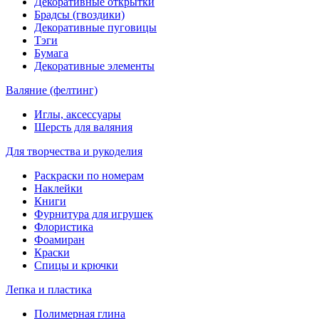
Декоративные открытки
Брадсы (гвоздики)
Декоративные пуговицы
Тэги
Бумага
Декоративные элементы
Валяние (фелтинг)
Иглы, аксессуары
Шерсть для валяния
Для творчества и рукоделия
Раскраски по номерам
Наклейки
Книги
Фурнитура для игрушек
Флористика
Фоамиран
Краски
Спицы и крючки
Лепка и пластика
Полимерная глина