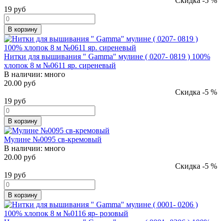
Скидка -5 %
19
руб
В корзину
Нитки для вышивания " Gamma" мулине ( 0207- 0819 ) 100%
хлопок 8 м №0611 яр. сиреневый
В наличии:
много
20.00 руб
Скидка -5 %
19
руб
В корзину
Мулине №0095 св-кремовый
В наличии:
много
20.00 руб
Скидка -5 %
19
руб
В корзину