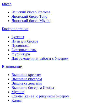
Бисер
Чешский бисер Preciosa
Японский бисер Toho
Японский бисер Miyuki
Бисероплетение
Бусины
Нить для бисера
Проволока
Бисерные иглы
Фурнитура
Для рукоделия и работы с бисером
Вышивание
Вышивка крестом
Вышивка бисером
Вышивка лентами
Вышивка бисером Иконы
Мулине
Схемы (канва) с рисунком бисером
Канва