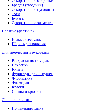
Декоративные открытки
Брадсы (гвоздики)
Декоративные пуговицы
Тэги
Бумага
Декоративные элементы
Валяние (фелтинг)
Иглы, аксессуары
Шерсть для валяния
Для творчества и рукоделия
Раскраски по номерам
Наклейки
Книги
Фурнитура для игрушек
Флористика
Фоамиран
Краски
Спицы и крючки
Лепка и пластика
Полимерная глина