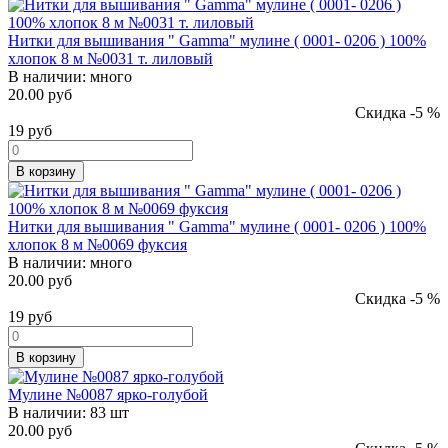
Нитки для вышивания " Gamma" мулине ( 0001- 0206 ) 100%
хлопок 8 м №0031 т. лиловый
В наличии:
много
20.00 руб
Скидка -5 %
19
руб
В корзину
Нитки для вышивания " Gamma" мулине ( 0001- 0206 ) 100%
хлопок 8 м №0069 фуксия
В наличии:
много
20.00 руб
Скидка -5 %
19
руб
В корзину
Мулине №0087 ярко-голубой
В наличии:
83 шт
20.00 руб