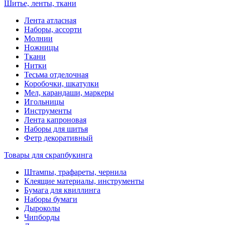
Шитье, ленты, ткани
Лента атласная
Наборы, ассорти
Молнии
Ножницы
Ткани
Нитки
Тесьма отделочная
Коробочки, шкатулки
Мел, карандаши, маркеры
Игольницы
Инструменты
Лента капроновая
Наборы для шитья
Фетр декоративный
Товары для скрапбукинга
Штампы, трафареты, чернила
Клеящие материалы, инструменты
Бумага для квиллинга
Наборы бумаги
Дыроколы
Чипборды