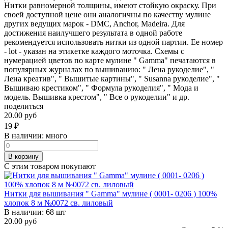
Нитки равномерной толщины, имеют стойкую окраску. При
своей доступной цене они аналогичны по качеству мулине
других ведущих марок - DMC, Anchor, Madeira. Для
достижения наилучшего результата в одной работе
рекомендуется использовать нитки из одной партии. Ее номер
- lot - указан на этикетке каждого моточка. Схемы с
нумерацией цветов по карте мулине " Gamma" печатаются в
популярных журналах по вышиванию: " Лена рукоделие", "
Лена креатив", " Вышитые картины", " Susanna рукоделие", "
Вышиваю крестиком", " Формула рукоделия", " Мода и
модель. Вышивка крестом", " Все о рукоделии" и др.
поделиться
20.00 руб
19
₽
В наличии:
много
В корзину
С этим товаром покупают
Нитки для вышивания " Gamma" мулине ( 0001- 0206 ) 100%
хлопок 8 м №0072 св. лиловый
В наличии:
68 шт
20.00 руб