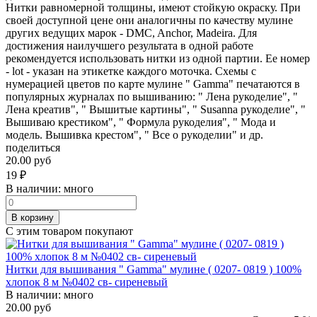
Нитки равномерной толщины, имеют стойкую окраску. При
своей доступной цене они аналогичны по качеству мулине
других ведущих марок - DMC, Anchor, Madeira. Для
достижения наилучшего результата в одной работе
рекомендуется использовать нитки из одной партии. Ее номер
- lot - указан на этикетке каждого моточка. Схемы с
нумерацией цветов по карте мулине " Gamma" печатаются в
популярных журналах по вышиванию: " Лена рукоделие", "
Лена креатив", " Вышитые картины", " Susanna рукоделие", "
Вышиваю крестиком", " Формула рукоделия", " Мода и
модель. Вышивка крестом", " Все о рукоделии" и др.
поделиться
20.00 руб
19
₽
В наличии:
много
В корзину
С этим товаром покупают
Нитки для вышивания " Gamma" мулине ( 0207- 0819 ) 100%
хлопок 8 м №0402 св- сиреневый
В наличии:
много
20.00 руб