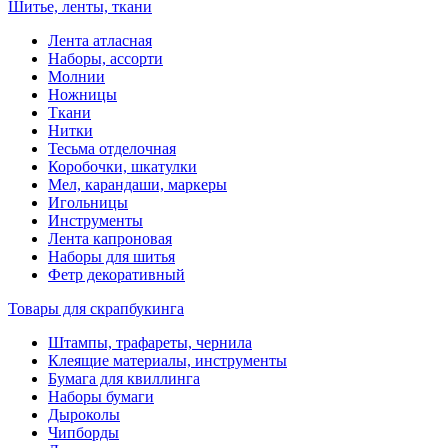
Шитье, ленты, ткани
Лента атласная
Наборы, ассорти
Молнии
Ножницы
Ткани
Нитки
Тесьма отделочная
Коробочки, шкатулки
Мел, карандаши, маркеры
Игольницы
Инструменты
Лента капроновая
Наборы для шитья
Фетр декоративный
Товары для скрапбукинга
Штампы, трафареты, чернила
Клеящие материалы, инструменты
Бумага для квиллинга
Наборы бумаги
Дыроколы
Чипборды