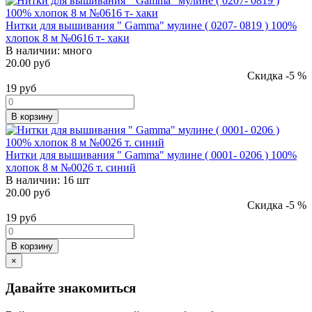
Нитки для вышивания " Gamma" мулине ( 0207- 0819 ) 100%
хлопок 8 м №0616 т- хаки
В наличии:
много
20.00 руб
Скидка -5 %
19
руб
В корзину
Нитки для вышивания " Gamma" мулине ( 0001- 0206 ) 100%
хлопок 8 м №0026 т. синий
В наличии:
16 шт
20.00 руб
Скидка -5 %
19
руб
В корзину
×
Давайте знакомиться