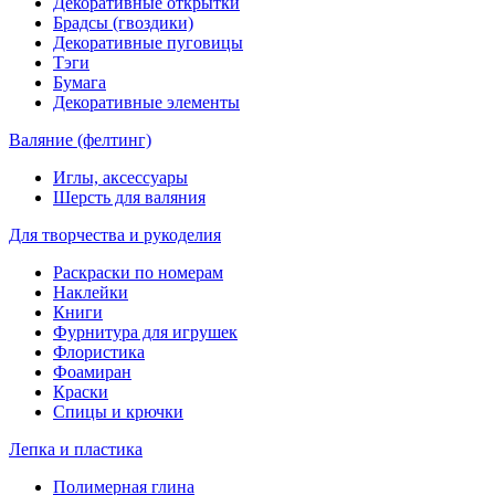
Декоративные открытки
Брадсы (гвоздики)
Декоративные пуговицы
Тэги
Бумага
Декоративные элементы
Валяние (фелтинг)
Иглы, аксессуары
Шерсть для валяния
Для творчества и рукоделия
Раскраски по номерам
Наклейки
Книги
Фурнитура для игрушек
Флористика
Фоамиран
Краски
Спицы и крючки
Лепка и пластика
Полимерная глина