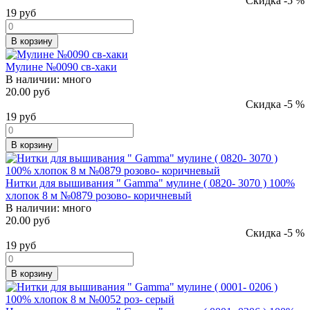
Скидка -5 %
19
руб
В корзину
Мулине №0090 св-хаки
В наличии:
много
20.00 руб
Скидка -5 %
19
руб
В корзину
Нитки для вышивания " Gamma" мулине ( 0820- 3070 ) 100%
хлопок 8 м №0879 розово- коричневый
В наличии:
много
20.00 руб
Скидка -5 %
19
руб
В корзину