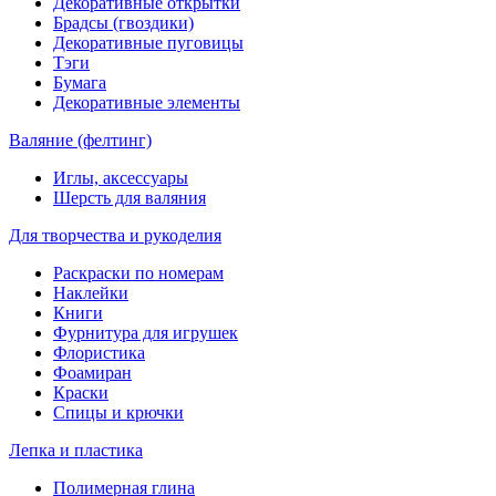
Декоративные открытки
Брадсы (гвоздики)
Декоративные пуговицы
Тэги
Бумага
Декоративные элементы
Валяние (фелтинг)
Иглы, аксессуары
Шерсть для валяния
Для творчества и рукоделия
Раскраски по номерам
Наклейки
Книги
Фурнитура для игрушек
Флористика
Фоамиран
Краски
Спицы и крючки
Лепка и пластика
Полимерная глина