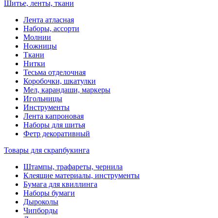
Шитье, ленты, ткани
Лента атласная
Наборы, ассорти
Молнии
Ножницы
Ткани
Нитки
Тесьма отделочная
Коробочки, шкатулки
Мел, карандаши, маркеры
Игольницы
Инструменты
Лента капроновая
Наборы для шитья
Фетр декоративный
Товары для скрапбукинга
Штампы, трафареты, чернила
Клеящие материалы, инструменты
Бумага для квиллинга
Наборы бумаги
Дыроколы
Чипборды