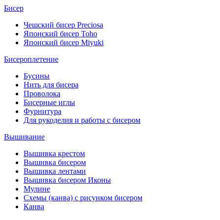
Бисер
Чешский бисер Preciosa
Японский бисер Toho
Японский бисер Miyuki
Бисероплетение
Бусины
Нить для бисера
Проволока
Бисерные иглы
Фурнитура
Для рукоделия и работы с бисером
Вышивание
Вышивка крестом
Вышивка бисером
Вышивка лентами
Вышивка бисером Иконы
Мулине
Схемы (канва) с рисунком бисером
Канва