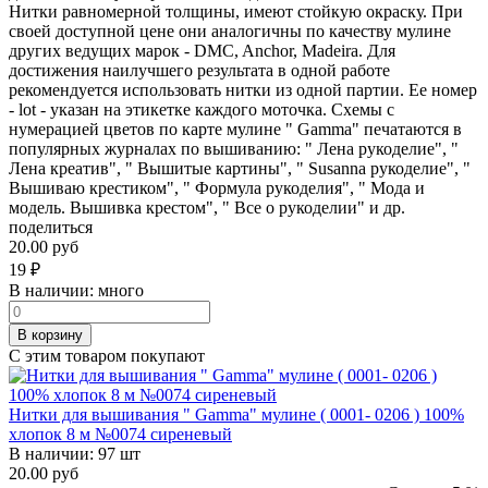
Нитки равномерной толщины, имеют стойкую окраску. При
своей доступной цене они аналогичны по качеству мулине
других ведущих марок - DMC, Anchor, Madeira. Для
достижения наилучшего результата в одной работе
рекомендуется использовать нитки из одной партии. Ее номер
- lot - указан на этикетке каждого моточка. Схемы с
нумерацией цветов по карте мулине " Gamma" печатаются в
популярных журналах по вышиванию: " Лена рукоделие", "
Лена креатив", " Вышитые картины", " Susanna рукоделие", "
Вышиваю крестиком", " Формула рукоделия", " Мода и
модель. Вышивка крестом", " Все о рукоделии" и др.
поделиться
20.00 руб
19
₽
В наличии:
много
В корзину
С этим товаром покупают
Нитки для вышивания " Gamma" мулине ( 0001- 0206 ) 100%
хлопок 8 м №0074 сиреневый
В наличии:
97 шт
20.00 руб