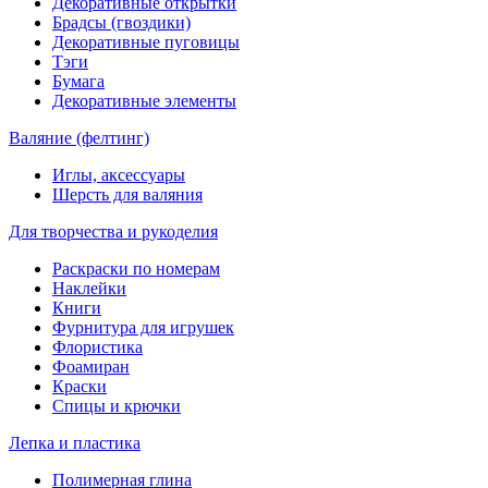
Декоративные открытки
Брадсы (гвоздики)
Декоративные пуговицы
Тэги
Бумага
Декоративные элементы
Валяние (фелтинг)
Иглы, аксессуары
Шерсть для валяния
Для творчества и рукоделия
Раскраски по номерам
Наклейки
Книги
Фурнитура для игрушек
Флористика
Фоамиран
Краски
Спицы и крючки
Лепка и пластика
Полимерная глина