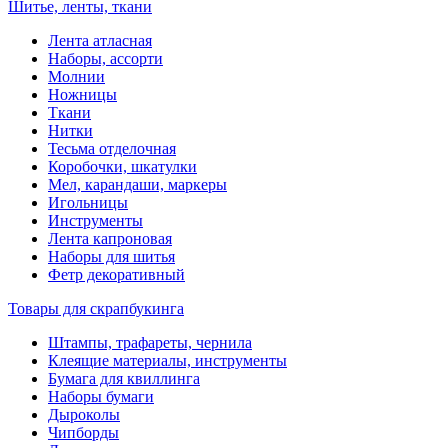
Шитье, ленты, ткани
Лента атласная
Наборы, ассорти
Молнии
Ножницы
Ткани
Нитки
Тесьма отделочная
Коробочки, шкатулки
Мел, карандаши, маркеры
Игольницы
Инструменты
Лента капроновая
Наборы для шитья
Фетр декоративный
Товары для скрапбукинга
Штампы, трафареты, чернила
Клеящие материалы, инструменты
Бумага для квиллинга
Наборы бумаги
Дыроколы
Чипборды