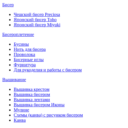
Бисер
Чешский бисер Preciosa
Японский бисер Toho
Японский бисер Miyuki
Бисероплетение
Бусины
Нить для бисера
Проволока
Бисерные иглы
Фурнитура
Для рукоделия и работы с бисером
Вышивание
Вышивка крестом
Вышивка бисером
Вышивка лентами
Вышивка бисером Иконы
Мулине
Схемы (канва) с рисунком бисером
Канва