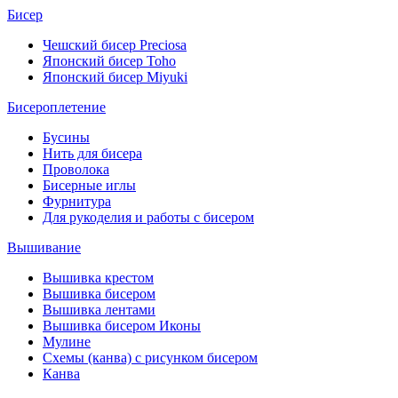
Бисер
Чешский бисер Preciosa
Японский бисер Toho
Японский бисер Miyuki
Бисероплетение
Бусины
Нить для бисера
Проволока
Бисерные иглы
Фурнитура
Для рукоделия и работы с бисером
Вышивание
Вышивка крестом
Вышивка бисером
Вышивка лентами
Вышивка бисером Иконы
Мулине
Схемы (канва) с рисунком бисером
Канва