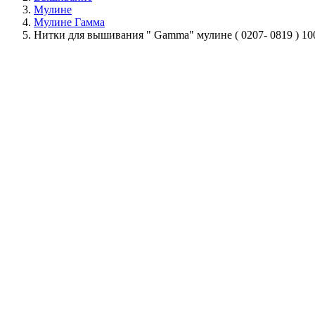
Мулине
Мулине Гамма
Нитки для вышивания " Gamma" мулине ( 0207- 0819 ) 1