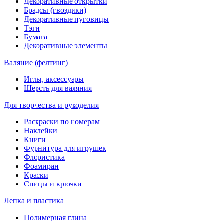
Декоративные открытки
Брадсы (гвоздики)
Декоративные пуговицы
Тэги
Бумага
Декоративные элементы
Валяние (фелтинг)
Иглы, аксессуары
Шерсть для валяния
Для творчества и рукоделия
Раскраски по номерам
Наклейки
Книги
Фурнитура для игрушек
Флористика
Фоамиран
Краски
Спицы и крючки
Лепка и пластика
Полимерная глина