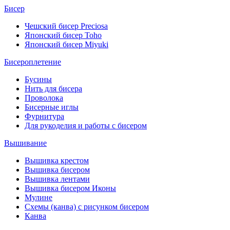
Бисер
Чешский бисер Preciosa
Японский бисер Toho
Японский бисер Miyuki
Бисероплетение
Бусины
Нить для бисера
Проволока
Бисерные иглы
Фурнитура
Для рукоделия и работы с бисером
Вышивание
Вышивка крестом
Вышивка бисером
Вышивка лентами
Вышивка бисером Иконы
Мулине
Схемы (канва) с рисунком бисером
Канва