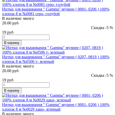
Нитки для вышивания " Gamma" мулине ( 0001- 0206 ) 100%
хлопок 8 м №0081 серо- голубой
В наличии:
много
20.00 руб
Скидка -5 %
19
руб
В корзину
Нитки для вышивания " Gamma" мулине ( 0207- 0819 ) 100%
хлопок 8 м №0506 т- зеленый
В наличии:
много
20.00 руб
Скидка -5 %
19
руб
В корзину
Нитки для вышивания " Gamma" мулине ( 0001- 0206 ) 100%
хлопок 8 м №0029 хаки- зеленый
В наличии:
много