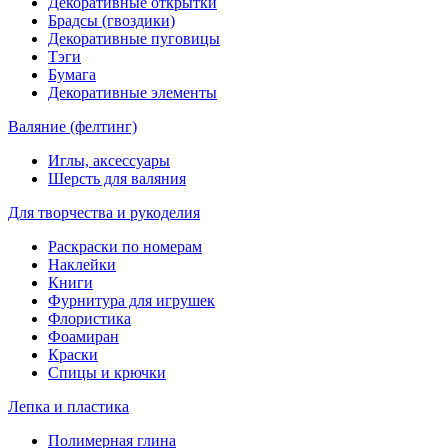
Декоративные открытки
Брадсы (гвоздики)
Декоративные пуговицы
Тэги
Бумага
Декоративные элементы
Валяние (фелтинг)
Иглы, аксессуары
Шерсть для валяния
Для творчества и рукоделия
Раскраски по номерам
Наклейки
Книги
Фурнитура для игрушек
Флористика
Фоамиран
Краски
Спицы и крючки
Лепка и пластика
Полимерная глина