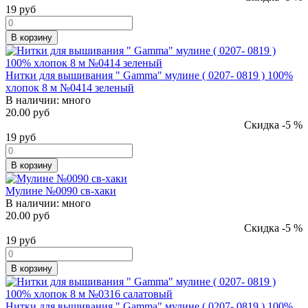
19
руб
В корзину
Нитки для вышивания " Gamma" мулине ( 0207- 0819 ) 100%
хлопок 8 м №0414 зеленый
В наличии:
много
20.00 руб
Скидка -5 %
19
руб
В корзину
Мулине №0090 св-хаки
В наличии:
много
20.00 руб
Скидка -5 %
19
руб
В корзину
Нитки для вышивания " Gamma" мулине ( 0207- 0819 ) 100%