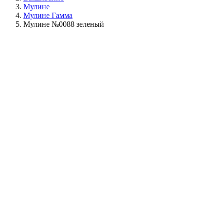
Мулине
Мулине Гамма
Мулине №0088 зеленый