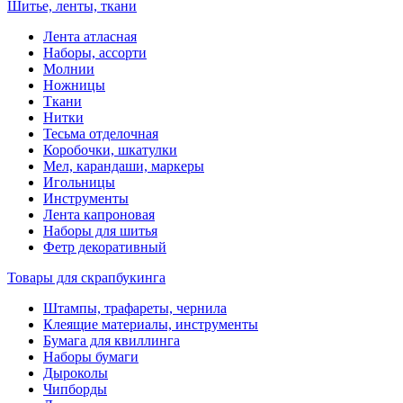
Шитье, ленты, ткани
Лента атласная
Наборы, ассорти
Молнии
Ножницы
Ткани
Нитки
Тесьма отделочная
Коробочки, шкатулки
Мел, карандаши, маркеры
Игольницы
Инструменты
Лента капроновая
Наборы для шитья
Фетр декоративный
Товары для скрапбукинга
Штампы, трафареты, чернила
Клеящие материалы, инструменты
Бумага для квиллинга
Наборы бумаги
Дыроколы
Чипборды