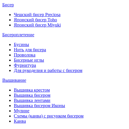
Бисер
Чешский бисер Preciosa
Японский бисер Toho
Японский бисер Miyuki
Бисероплетение
Бусины
Нить для бисера
Проволока
Бисерные иглы
Фурнитура
Для рукоделия и работы с бисером
Вышивание
Вышивка крестом
Вышивка бисером
Вышивка лентами
Вышивка бисером Иконы
Мулине
Схемы (канва) с рисунком бисером
Канва