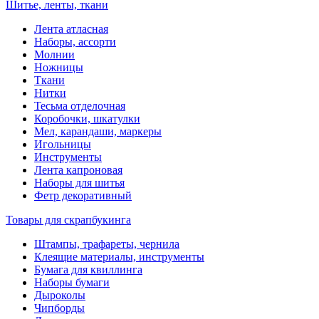
Шитье, ленты, ткани
Лента атласная
Наборы, ассорти
Молнии
Ножницы
Ткани
Нитки
Тесьма отделочная
Коробочки, шкатулки
Мел, карандаши, маркеры
Игольницы
Инструменты
Лента капроновая
Наборы для шитья
Фетр декоративный
Товары для скрапбукинга
Штампы, трафареты, чернила
Клеящие материалы, инструменты
Бумага для квиллинга
Наборы бумаги
Дыроколы
Чипборды