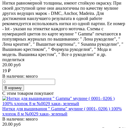
Нитки равномерной толщины, имеют стойкую окраску. При
своей доступной цене они аналогичны по качеству мулине
других ведущих марок - DMC, Anchor, Madeira. Для
достижения наилучшего результата в одной работе
рекомендуется использовать нитки из одной партии. Ее номер
- lot - указан на этикетке каждого моточка. Схемы с
нумерацией цветов по карте мулине " Gamma" печатаются в
популярных журналах по вышиванию: " Лена рукоделие", "
Лена креатив", " Вышитые картины", " Susanna рукоделие", "
Вышиваю крестиком", " Формула рукоделия", " Мода и
модель. Вышивка крестом", " Все о рукоделии" и др.
поделиться
20.00 руб
19
₽
В наличии:
много
В корзину
С этим товаром покупают
Нитки для вышивания " Gamma" мулине ( 0001- 0206 ) 100%
хлопок 8 м №0029 хаки- зеленый
В наличии:
много
20.00 руб