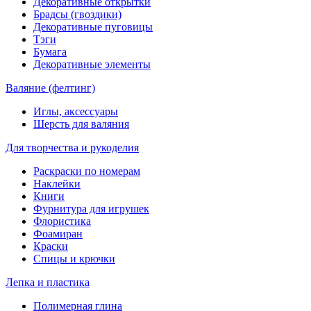
Декоративные открытки
Брадсы (гвоздики)
Декоративные пуговицы
Тэги
Бумага
Декоративные элементы
Валяние (фелтинг)
Иглы, аксессуары
Шерсть для валяния
Для творчества и рукоделия
Раскраски по номерам
Наклейки
Книги
Фурнитура для игрушек
Флористика
Фоамиран
Краски
Спицы и крючки
Лепка и пластика
Полимерная глина