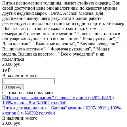
Нитки равномерной толщины, имеют стойкую окраску. При
своей доступной цене они аналогичны по качеству мулине
других ведущих марок - DMC, Anchor, Madeira. Для
достижения наилучшего результата в одной работе
рекомендуется использовать нитки из одной партии. Ее номер
- lot - указан на этикетке каждого моточка. Схемы с
нумерацией цветов по карте мулине " Gamma" печатаются в
популярных журналах по вышиванию: " Лена рукоделие", "
Лена креатив", " Вышитые картины", " Susanna рукоделие", "
Вышиваю крестиком", " Формула рукоделия", " Мода и
модель. Вышивка крестом", " Все о рукоделии" и др.
поделиться
20.00 руб
19
₽
В наличии:
много
В корзину
С этим товаром покупают
Нитки для вышивания " Gamma" мулине ( 0207- 0819 ) 100%
хлопок 8 м №0302 голубой
В наличии:
много
20.00 руб