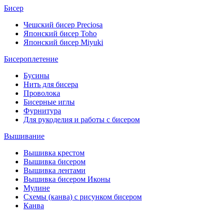
Бисер
Чешский бисер Preciosa
Японский бисер Toho
Японский бисер Miyuki
Бисероплетение
Бусины
Нить для бисера
Проволока
Бисерные иглы
Фурнитура
Для рукоделия и работы с бисером
Вышивание
Вышивка крестом
Вышивка бисером
Вышивка лентами
Вышивка бисером Иконы
Мулине
Схемы (канва) с рисунком бисером
Канва