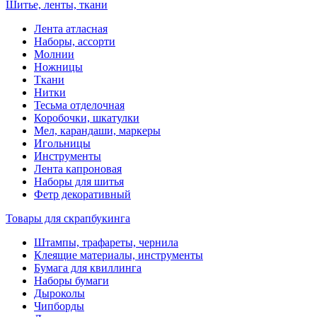
Шитье, ленты, ткани
Лента атласная
Наборы, ассорти
Молнии
Ножницы
Ткани
Нитки
Тесьма отделочная
Коробочки, шкатулки
Мел, карандаши, маркеры
Игольницы
Инструменты
Лента капроновая
Наборы для шитья
Фетр декоративный
Товары для скрапбукинга
Штампы, трафареты, чернила
Клеящие материалы, инструменты
Бумага для квиллинга
Наборы бумаги
Дыроколы
Чипборды