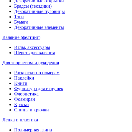
Декоративные открытки
Брадсы (гвоздики)
Декоративные пуговицы
Тэги
Бумага
Декоративные элементы
Валяние (фелтинг)
Иглы, аксессуары
Шерсть для валяния
Для творчества и рукоделия
Раскраски по номерам
Наклейки
Книги
Фурнитура для игрушек
Флористика
Фоамиран
Краски
Спицы и крючки
Лепка и пластика
Полимерная глина