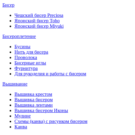
Бисер
Чешский бисер Preciosa
Японский бисер Toho
Японский бисер Miyuki
Бисероплетение
Бусины
Нить для бисера
Проволока
Бисерные иглы
Фурнитура
Для рукоделия и работы с бисером
Вышивание
Вышивка крестом
Вышивка бисером
Вышивка лентами
Вышивка бисером Иконы
Мулине
Схемы (канва) с рисунком бисером
Канва