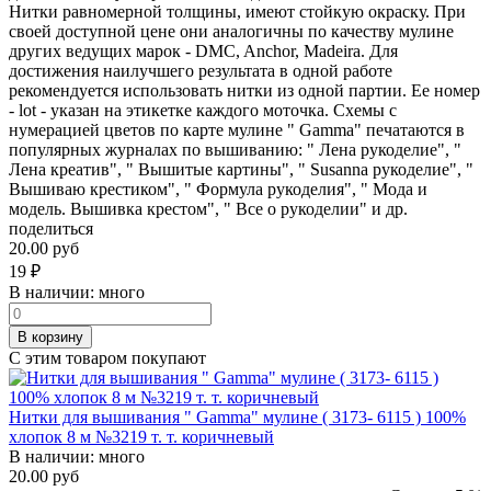
Нитки равномерной толщины, имеют стойкую окраску. При
своей доступной цене они аналогичны по качеству мулине
других ведущих марок - DMC, Anchor, Madeira. Для
достижения наилучшего результата в одной работе
рекомендуется использовать нитки из одной партии. Ее номер
- lot - указан на этикетке каждого моточка. Схемы с
нумерацией цветов по карте мулине " Gamma" печатаются в
популярных журналах по вышиванию: " Лена рукоделие", "
Лена креатив", " Вышитые картины", " Susanna рукоделие", "
Вышиваю крестиком", " Формула рукоделия", " Мода и
модель. Вышивка крестом", " Все о рукоделии" и др.
поделиться
20.00 руб
19
₽
В наличии:
много
В корзину
С этим товаром покупают
Нитки для вышивания " Gamma" мулине ( 3173- 6115 ) 100%
хлопок 8 м №3219 т. т. коричневый
В наличии:
много
20.00 руб