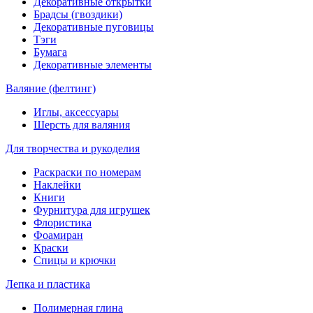
Декоративные открытки
Брадсы (гвоздики)
Декоративные пуговицы
Тэги
Бумага
Декоративные элементы
Валяние (фелтинг)
Иглы, аксессуары
Шерсть для валяния
Для творчества и рукоделия
Раскраски по номерам
Наклейки
Книги
Фурнитура для игрушек
Флористика
Фоамиран
Краски
Спицы и крючки
Лепка и пластика
Полимерная глина