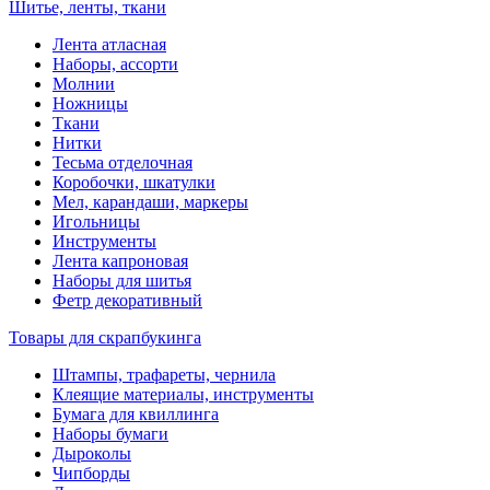
Шитье, ленты, ткани
Лента атласная
Наборы, ассорти
Молнии
Ножницы
Ткани
Нитки
Тесьма отделочная
Коробочки, шкатулки
Мел, карандаши, маркеры
Игольницы
Инструменты
Лента капроновая
Наборы для шитья
Фетр декоративный
Товары для скрапбукинга
Штампы, трафареты, чернила
Клеящие материалы, инструменты
Бумага для квиллинга
Наборы бумаги
Дыроколы
Чипборды