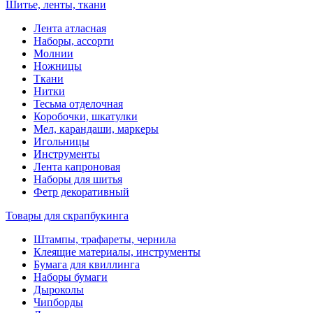
Шитье, ленты, ткани
Лента атласная
Наборы, ассорти
Молнии
Ножницы
Ткани
Нитки
Тесьма отделочная
Коробочки, шкатулки
Мел, карандаши, маркеры
Игольницы
Инструменты
Лента капроновая
Наборы для шитья
Фетр декоративный
Товары для скрапбукинга
Штампы, трафареты, чернила
Клеящие материалы, инструменты
Бумага для квиллинга
Наборы бумаги
Дыроколы
Чипборды