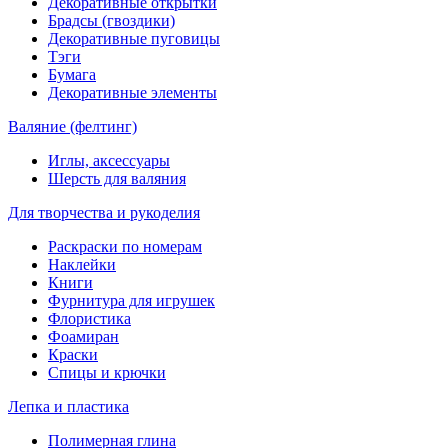
Декоративные открытки
Брадсы (гвоздики)
Декоративные пуговицы
Тэги
Бумага
Декоративные элементы
Валяние (фелтинг)
Иглы, аксессуары
Шерсть для валяния
Для творчества и рукоделия
Раскраски по номерам
Наклейки
Книги
Фурнитура для игрушек
Флористика
Фоамиран
Краски
Спицы и крючки
Лепка и пластика
Полимерная глина