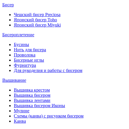
Бисер
Чешский бисер Preciosa
Японский бисер Toho
Японский бисер Miyuki
Бисероплетение
Бусины
Нить для бисера
Проволока
Бисерные иглы
Фурнитура
Для рукоделия и работы с бисером
Вышивание
Вышивка крестом
Вышивка бисером
Вышивка лентами
Вышивка бисером Иконы
Мулине
Схемы (канва) с рисунком бисером
Канва