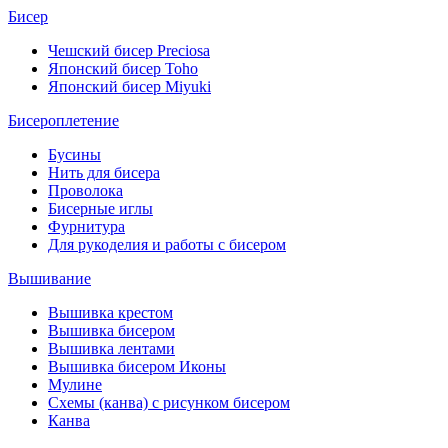
Бисер
Чешский бисер Preciosa
Японский бисер Toho
Японский бисер Miyuki
Бисероплетение
Бусины
Нить для бисера
Проволока
Бисерные иглы
Фурнитура
Для рукоделия и работы с бисером
Вышивание
Вышивка крестом
Вышивка бисером
Вышивка лентами
Вышивка бисером Иконы
Мулине
Схемы (канва) с рисунком бисером
Канва