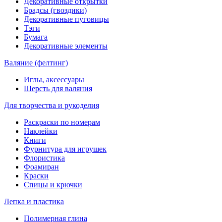
Декоративные открытки
Брадсы (гвоздики)
Декоративные пуговицы
Тэги
Бумага
Декоративные элементы
Валяние (фелтинг)
Иглы, аксессуары
Шерсть для валяния
Для творчества и рукоделия
Раскраски по номерам
Наклейки
Книги
Фурнитура для игрушек
Флористика
Фоамиран
Краски
Спицы и крючки
Лепка и пластика
Полимерная глина