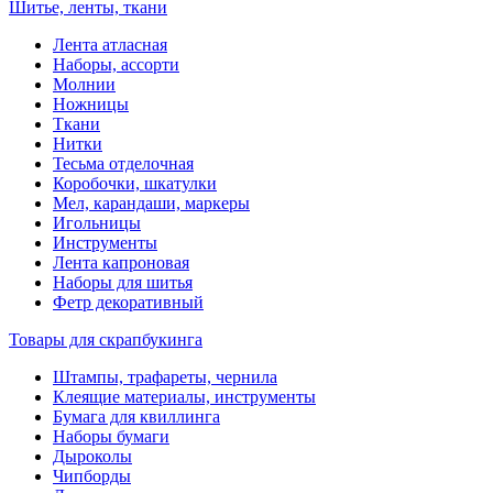
Шитье, ленты, ткани
Лента атласная
Наборы, ассорти
Молнии
Ножницы
Ткани
Нитки
Тесьма отделочная
Коробочки, шкатулки
Мел, карандаши, маркеры
Игольницы
Инструменты
Лента капроновая
Наборы для шитья
Фетр декоративный
Товары для скрапбукинга
Штампы, трафареты, чернила
Клеящие материалы, инструменты
Бумага для квиллинга
Наборы бумаги
Дыроколы
Чипборды