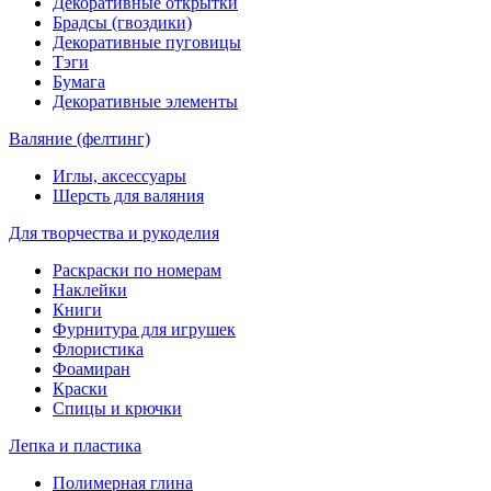
Декоративные открытки
Брадсы (гвоздики)
Декоративные пуговицы
Тэги
Бумага
Декоративные элементы
Валяние (фелтинг)
Иглы, аксессуары
Шерсть для валяния
Для творчества и рукоделия
Раскраски по номерам
Наклейки
Книги
Фурнитура для игрушек
Флористика
Фоамиран
Краски
Спицы и крючки
Лепка и пластика
Полимерная глина