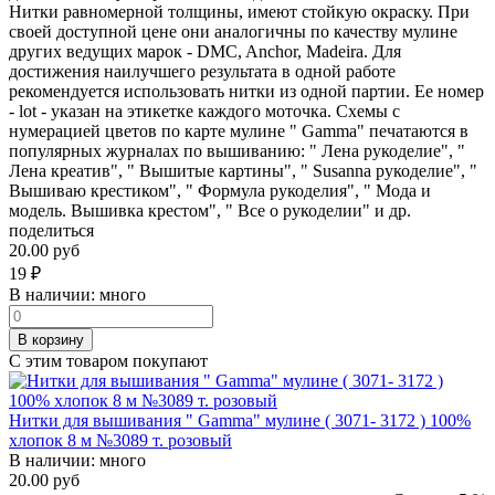
Нитки равномерной толщины, имеют стойкую окраску. При
своей доступной цене они аналогичны по качеству мулине
других ведущих марок - DMC, Anchor, Madeira. Для
достижения наилучшего результата в одной работе
рекомендуется использовать нитки из одной партии. Ее номер
- lot - указан на этикетке каждого моточка. Схемы с
нумерацией цветов по карте мулине " Gamma" печатаются в
популярных журналах по вышиванию: " Лена рукоделие", "
Лена креатив", " Вышитые картины", " Susanna рукоделие", "
Вышиваю крестиком", " Формула рукоделия", " Мода и
модель. Вышивка крестом", " Все о рукоделии" и др.
поделиться
20.00 руб
19
₽
В наличии:
много
В корзину
С этим товаром покупают
Нитки для вышивания " Gamma" мулине ( 3071- 3172 ) 100%
хлопок 8 м №3089 т. розовый
В наличии:
много
20.00 руб