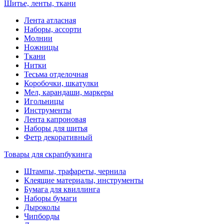
Шитье, ленты, ткани
Лента атласная
Наборы, ассорти
Молнии
Ножницы
Ткани
Нитки
Тесьма отделочная
Коробочки, шкатулки
Мел, карандаши, маркеры
Игольницы
Инструменты
Лента капроновая
Наборы для шитья
Фетр декоративный
Товары для скрапбукинга
Штампы, трафареты, чернила
Клеящие материалы, инструменты
Бумага для квиллинга
Наборы бумаги
Дыроколы
Чипборды