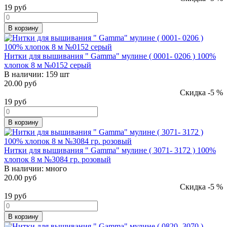
19
руб
В корзину
Нитки для вышивания " Gamma" мулине ( 0001- 0206 ) 100%
хлопок 8 м №0152 серый
В наличии:
159 шт
20.00 руб
Скидка -5 %
19
руб
В корзину
Нитки для вышивания " Gamma" мулине ( 3071- 3172 ) 100%
хлопок 8 м №3084 гр. розовый
В наличии:
много
20.00 руб
Скидка -5 %
19
руб
В корзину