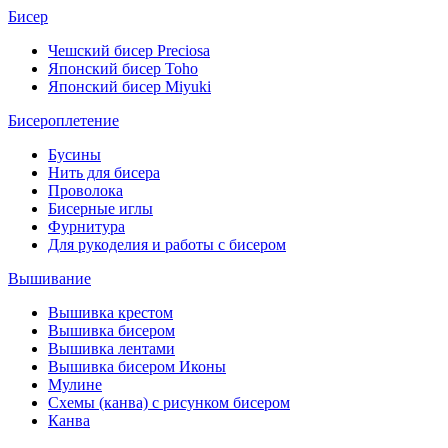
Бисер
Чешский бисер Preciosa
Японский бисер Toho
Японский бисер Miyuki
Бисероплетение
Бусины
Нить для бисера
Проволока
Бисерные иглы
Фурнитура
Для рукоделия и работы с бисером
Вышивание
Вышивка крестом
Вышивка бисером
Вышивка лентами
Вышивка бисером Иконы
Мулине
Схемы (канва) с рисунком бисером
Канва