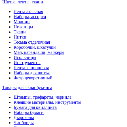
Шитье, ленты, ткани
Лента атласная
Наборы, ассорти
Молнии
Ножницы
Ткани
Нитки
Тесьма отделочная
Коробочки, шкатулки
Мел, карандаши, маркеры
Игольницы
Инструменты
Лента капроновая
Наборы для шитья
Фетр декоративный
Товары для скрапбукинга
Штампы, трафареты, чернила
Клеящие материалы, инструменты
Бумага для квиллинга
Наборы бумаги
Дыроколы
Чипборды