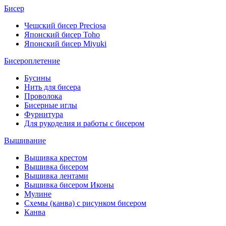
Бисер
Чешский бисер Preciosa
Японский бисер Toho
Японский бисер Miyuki
Бисероплетение
Бусины
Нить для бисера
Проволока
Бисерные иглы
Фурнитура
Для рукоделия и работы с бисером
Вышивание
Вышивка крестом
Вышивка бисером
Вышивка лентами
Вышивка бисером Иконы
Мулине
Схемы (канва) с рисунком бисером
Канва