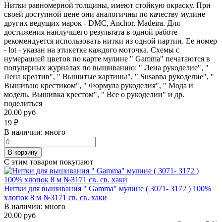
Нитки равномерной толщины, имеют стойкую окраску. При
своей доступной цене они аналогичны по качеству мулине
других ведущих марок - DMC, Anchor, Madeira. Для
достижения наилучшего результата в одной работе
рекомендуется использовать нитки из одной партии. Ее номер
- lot - указан на этикетке каждого моточка. Схемы с
нумерацией цветов по карте мулине " Gamma" печатаются в
популярных журналах по вышиванию: " Лена рукоделие", "
Лена креатив", " Вышитые картины", " Susanna рукоделие", "
Вышиваю крестиком", " Формула рукоделия", " Мода и
модель. Вышивка крестом", " Все о рукоделии" и др.
поделиться
20.00 руб
19
₽
В наличии:
много
В корзину
С этим товаром покупают
Нитки для вышивания " Gamma" мулине ( 3071- 3172 ) 100%
хлопок 8 м №3171 св. св. хаки
В наличии:
много
20.00 руб