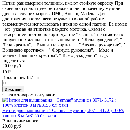
Нитки равномерной толщины, имеют стойкую окраску. При
своей доступной цене они аналогичны по качеству мулине
других ведущих марок - DMC, Anchor, Madeira. Для
достижения наилучшего результата в одной работе
рекомендуется использовать нитки из одной партии. Ее номер
- lot - указан на этикетке каждого моточка. Схемы с
нумерацией цветов по карте мулине " Gamma" печатаются в
популярных журналах по вышиванию: " Лена рукоделие", "
Лена креатив", " Вышитые картины", " Susanna рукоделие", "
Вышиваю крестиком", " Формула рукоделия", " Мода и
модель. Вышивка крестом", " Все о рукоделии" и др.
поделиться
20.00 руб
19
₽
В наличии:
187 шт
В корзину
С этим товаром покупают
Нитки для вышивания " Gamma" мулине ( 3071- 3172 ) 100%
хлопок 8 м №3155 бл. хаки
В наличии:
много
20.00 руб