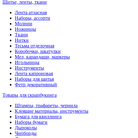
Шитье, ленты, ткани
Лента атласная
Наборы, ассорти
Молнии
Ножницы
Ткани
Нитки
Тесьма отделочная
Коробочки, шкатулки
Мел, карандаши, маркеры
Игольницы
Инструменты
Лента капроновая
Наборы для шитья
Фетр декоративный
Товары для скрапбукинга
Штампы, трафареты, чернила
Клеящие материалы, инструменты
Бумага для квиллинга
Наборы бумаги
Дыроколы
Чипборды