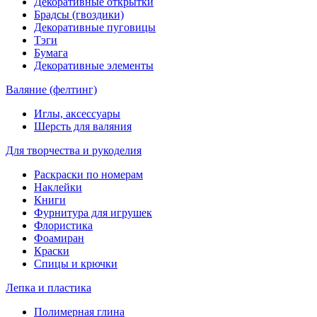
Декоративные открытки
Брадсы (гвоздики)
Декоративные пуговицы
Тэги
Бумага
Декоративные элементы
Валяние (фелтинг)
Иглы, аксессуары
Шерсть для валяния
Для творчества и рукоделия
Раскраски по номерам
Наклейки
Книги
Фурнитура для игрушек
Флористика
Фоамиран
Краски
Спицы и крючки
Лепка и пластика
Полимерная глина