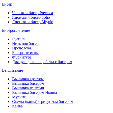
Бисер
Чешский бисер Preciosa
Японский бисер Toho
Японский бисер Miyuki
Бисероплетение
Бусины
Нить для бисера
Проволока
Бисерные иглы
Фурнитура
Для рукоделия и работы с бисером
Вышивание
Вышивка крестом
Вышивка бисером
Вышивка лентами
Вышивка бисером Иконы
Мулине
Схемы (канва) с рисунком бисером
Канва