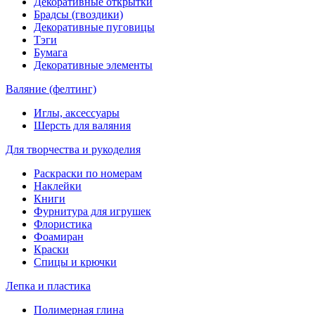
Декоративные открытки
Брадсы (гвоздики)
Декоративные пуговицы
Тэги
Бумага
Декоративные элементы
Валяние (фелтинг)
Иглы, аксессуары
Шерсть для валяния
Для творчества и рукоделия
Раскраски по номерам
Наклейки
Книги
Фурнитура для игрушек
Флористика
Фоамиран
Краски
Спицы и крючки
Лепка и пластика
Полимерная глина