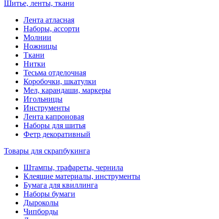
Шитье, ленты, ткани
Лента атласная
Наборы, ассорти
Молнии
Ножницы
Ткани
Нитки
Тесьма отделочная
Коробочки, шкатулки
Мел, карандаши, маркеры
Игольницы
Инструменты
Лента капроновая
Наборы для шитья
Фетр декоративный
Товары для скрапбукинга
Штампы, трафареты, чернила
Клеящие материалы, инструменты
Бумага для квиллинга
Наборы бумаги
Дыроколы
Чипборды