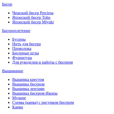
Бисер
Чешский бисер Preciosa
Японский бисер Toho
Японский бисер Miyuki
Бисероплетение
Бусины
Нить для бисера
Проволока
Бисерные иглы
Фурнитура
Для рукоделия и работы с бисером
Вышивание
Вышивка крестом
Вышивка бисером
Вышивка лентами
Вышивка бисером Иконы
Мулине
Схемы (канва) с рисунком бисером
Канва