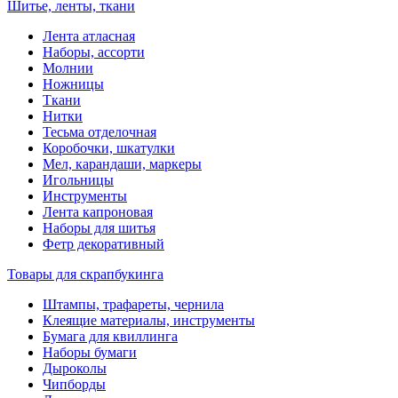
Шитье, ленты, ткани
Лента атласная
Наборы, ассорти
Молнии
Ножницы
Ткани
Нитки
Тесьма отделочная
Коробочки, шкатулки
Мел, карандаши, маркеры
Игольницы
Инструменты
Лента капроновая
Наборы для шитья
Фетр декоративный
Товары для скрапбукинга
Штампы, трафареты, чернила
Клеящие материалы, инструменты
Бумага для квиллинга
Наборы бумаги
Дыроколы
Чипборды