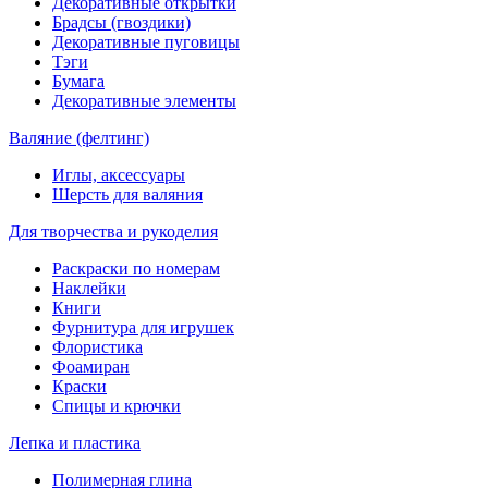
Декоративные открытки
Брадсы (гвоздики)
Декоративные пуговицы
Тэги
Бумага
Декоративные элементы
Валяние (фелтинг)
Иглы, аксессуары
Шерсть для валяния
Для творчества и рукоделия
Раскраски по номерам
Наклейки
Книги
Фурнитура для игрушек
Флористика
Фоамиран
Краски
Спицы и крючки
Лепка и пластика
Полимерная глина