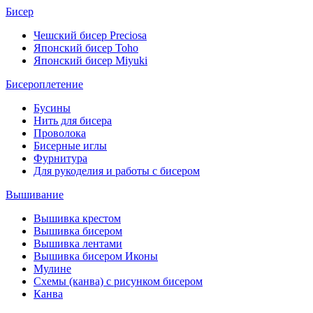
Бисер
Чешский бисер Preciosa
Японский бисер Toho
Японский бисер Miyuki
Бисероплетение
Бусины
Нить для бисера
Проволока
Бисерные иглы
Фурнитура
Для рукоделия и работы с бисером
Вышивание
Вышивка крестом
Вышивка бисером
Вышивка лентами
Вышивка бисером Иконы
Мулине
Схемы (канва) с рисунком бисером
Канва