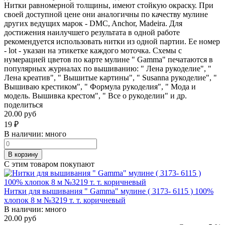
Нитки равномерной толщины, имеют стойкую окраску. При
своей доступной цене они аналогичны по качеству мулине
других ведущих марок - DMC, Anchor, Madeira. Для
достижения наилучшего результата в одной работе
рекомендуется использовать нитки из одной партии. Ее номер
- lot - указан на этикетке каждого моточка. Схемы с
нумерацией цветов по карте мулине " Gamma" печатаются в
популярных журналах по вышиванию: " Лена рукоделие", "
Лена креатив", " Вышитые картины", " Susanna рукоделие", "
Вышиваю крестиком", " Формула рукоделия", " Мода и
модель. Вышивка крестом", " Все о рукоделии" и др.
поделиться
20.00 руб
19
₽
В наличии:
много
В корзину
С этим товаром покупают
Нитки для вышивания " Gamma" мулине ( 3173- 6115 ) 100%
хлопок 8 м №3219 т. т. коричневый
В наличии:
много
20.00 руб