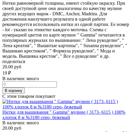
Нитки равномерной толщины, имеют стойкую окраску. При
своей доступной цене они аналогичны по качеству мулине
других ведущих марок - DMC, Anchor, Madeira. Для
достижения наилучшего результата в одной работе
рекомендуется использовать нитки из одной партии. Ее номер
- lot - указан на этикетке каждого моточка. Схемы с
нумерацией цветов по карте мулине " Gamma" печатаются в
популярных журналах по вышиванию: " Лена рукоделие", "
Лена креатив", " Вышитые картины", " Susanna рукоделие", "
Вышиваю крестиком", " Формула рукоделия", " Мода и
модель. Вышивка крестом", " Все о рукоделии" и др.
поделиться
20.00 руб
19
₽
В наличии:
много
В корзину
С этим товаром покупают
Нитки для вышивания " Gamma" мулине ( 3173- 6115 ) 100%
хлопок 8 м №3180 серо- бежевый
В наличии:
много
20.00 руб