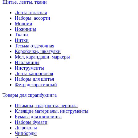
Шитье, ленты, ткани
Лента атласная
Наборы, ассорти
Молнии
Ножницы
Ткани
Нитки
Тесьма отделочная
Коробочки, шкатулки
Мел, карандаши, маркеры
Игольницы
Инструменты
Лента капроновая
Наборы для шитья
Фетр декоративный
Товары для скрапбукинга
Штампы, трафареты, чернила
Клеящие материалы, инструменты
Бумага для квиллинга
Наборы бумаги
Дыроколы
Чипборды