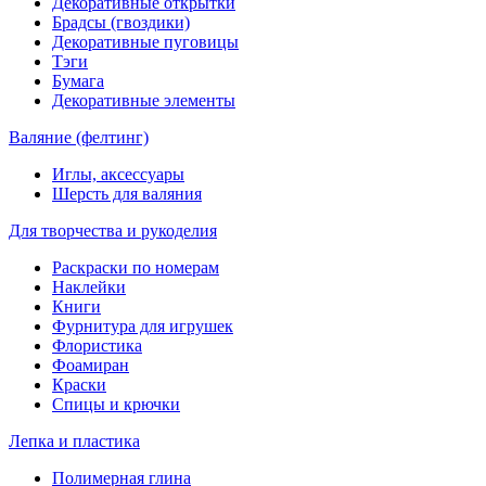
Декоративные открытки
Брадсы (гвоздики)
Декоративные пуговицы
Тэги
Бумага
Декоративные элементы
Валяние (фелтинг)
Иглы, аксессуары
Шерсть для валяния
Для творчества и рукоделия
Раскраски по номерам
Наклейки
Книги
Фурнитура для игрушек
Флористика
Фоамиран
Краски
Спицы и крючки
Лепка и пластика
Полимерная глина