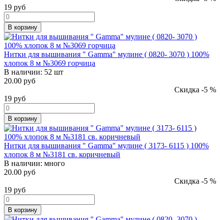
19
руб
В корзину
Нитки для вышивания " Gamma" мулине ( 0820- 3070 ) 100%
хлопок 8 м №3069 горчица
В наличии:
52 шт
20.00 руб
Скидка -5 %
19
руб
В корзину
Нитки для вышивания " Gamma" мулине ( 3173- 6115 ) 100%
хлопок 8 м №3181 св. коричневый
В наличии:
много
20.00 руб
Скидка -5 %
19
руб
В корзину