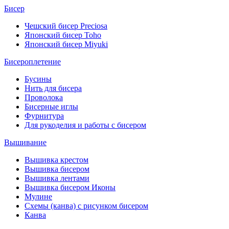
Бисер
Чешский бисер Preciosa
Японский бисер Toho
Японский бисер Miyuki
Бисероплетение
Бусины
Нить для бисера
Проволока
Бисерные иглы
Фурнитура
Для рукоделия и работы с бисером
Вышивание
Вышивка крестом
Вышивка бисером
Вышивка лентами
Вышивка бисером Иконы
Мулине
Схемы (канва) с рисунком бисером
Канва