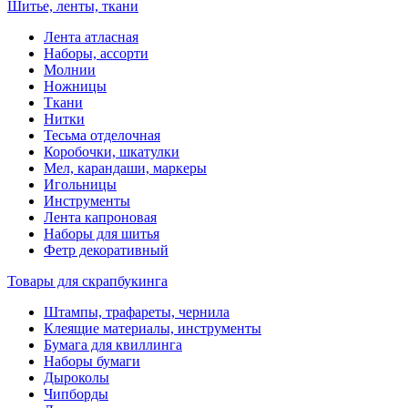
Шитье, ленты, ткани
Лента атласная
Наборы, ассорти
Молнии
Ножницы
Ткани
Нитки
Тесьма отделочная
Коробочки, шкатулки
Мел, карандаши, маркеры
Игольницы
Инструменты
Лента капроновая
Наборы для шитья
Фетр декоративный
Товары для скрапбукинга
Штампы, трафареты, чернила
Клеящие материалы, инструменты
Бумага для квиллинга
Наборы бумаги
Дыроколы
Чипборды