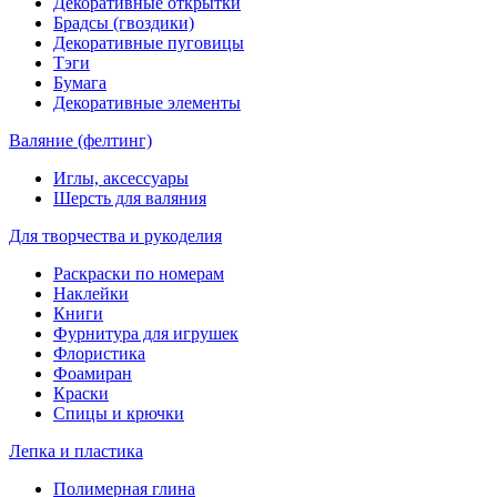
Декоративные открытки
Брадсы (гвоздики)
Декоративные пуговицы
Тэги
Бумага
Декоративные элементы
Валяние (фелтинг)
Иглы, аксессуары
Шерсть для валяния
Для творчества и рукоделия
Раскраски по номерам
Наклейки
Книги
Фурнитура для игрушек
Флористика
Фоамиран
Краски
Спицы и крючки
Лепка и пластика
Полимерная глина