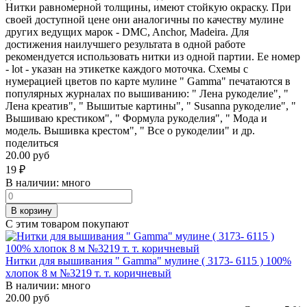
Нитки равномерной толщины, имеют стойкую окраску. При
своей доступной цене они аналогичны по качеству мулине
других ведущих марок - DMC, Anchor, Madeira. Для
достижения наилучшего результата в одной работе
рекомендуется использовать нитки из одной партии. Ее номер
- lot - указан на этикетке каждого моточка. Схемы с
нумерацией цветов по карте мулине " Gamma" печатаются в
популярных журналах по вышиванию: " Лена рукоделие", "
Лена креатив", " Вышитые картины", " Susanna рукоделие", "
Вышиваю крестиком", " Формула рукоделия", " Мода и
модель. Вышивка крестом", " Все о рукоделии" и др.
поделиться
20.00 руб
19
₽
В наличии:
много
В корзину
С этим товаром покупают
Нитки для вышивания " Gamma" мулине ( 3173- 6115 ) 100%
хлопок 8 м №3219 т. т. коричневый
В наличии:
много
20.00 руб