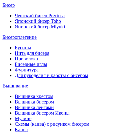
Бисер
Чешский бисер Preciosa
Японский бисер Toho
Японский бисер Miyuki
Бисероплетение
Бусины
Нить для бисера
Проволока
Бисерные иглы
Фурнитура
Для рукоделия и работы с бисером
Вышивание
Вышивка крестом
Вышивка бисером
Вышивка лентами
Вышивка бисером Иконы
Мулине
Схемы (канва) с рисунком бисером
Канва