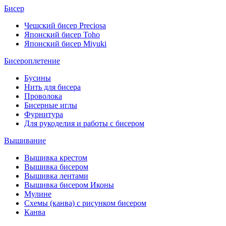
Бисер
Чешский бисер Preciosa
Японский бисер Toho
Японский бисер Miyuki
Бисероплетение
Бусины
Нить для бисера
Проволока
Бисерные иглы
Фурнитура
Для рукоделия и работы с бисером
Вышивание
Вышивка крестом
Вышивка бисером
Вышивка лентами
Вышивка бисером Иконы
Мулине
Схемы (канва) с рисунком бисером
Канва