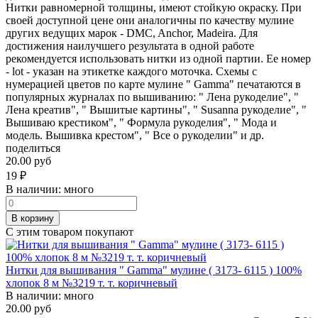
Нитки равномерной толщины, имеют стойкую окраску. При
своей доступной цене они аналогичны по качеству мулине
других ведущих марок - DMC, Anchor, Madeira. Для
достижения наилучшего результата в одной работе
рекомендуется использовать нитки из одной партии. Ее номер
- lot - указан на этикетке каждого моточка. Схемы с
нумерацией цветов по карте мулине " Gamma" печатаются в
популярных журналах по вышиванию: " Лена рукоделие", "
Лена креатив", " Вышитые картины", " Susanna рукоделие", "
Вышиваю крестиком", " Формула рукоделия", " Мода и
модель. Вышивка крестом", " Все о рукоделии" и др.
поделиться
20.00 руб
19
₽
В наличии:
много
В корзину
С этим товаром покупают
Нитки для вышивания " Gamma" мулине ( 3173- 6115 ) 100%
хлопок 8 м №3219 т. т. коричневый
В наличии:
много
20.00 руб