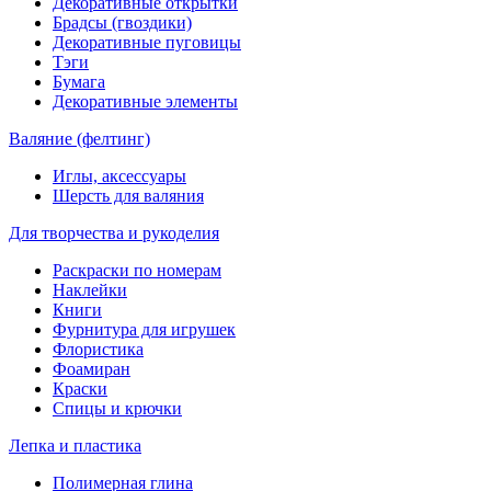
Декоративные открытки
Брадсы (гвоздики)
Декоративные пуговицы
Тэги
Бумага
Декоративные элементы
Валяние (фелтинг)
Иглы, аксессуары
Шерсть для валяния
Для творчества и рукоделия
Раскраски по номерам
Наклейки
Книги
Фурнитура для игрушек
Флористика
Фоамиран
Краски
Спицы и крючки
Лепка и пластика
Полимерная глина