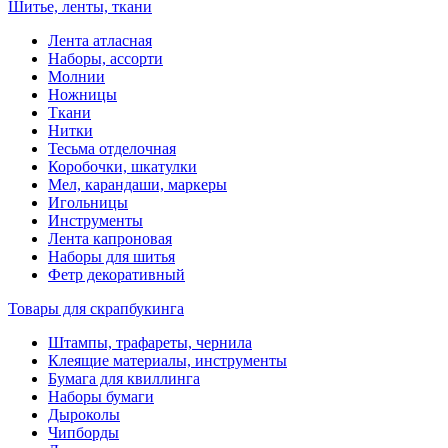
Шитье, ленты, ткани
Лента атласная
Наборы, ассорти
Молнии
Ножницы
Ткани
Нитки
Тесьма отделочная
Коробочки, шкатулки
Мел, карандаши, маркеры
Игольницы
Инструменты
Лента капроновая
Наборы для шитья
Фетр декоративный
Товары для скрапбукинга
Штампы, трафареты, чернила
Клеящие материалы, инструменты
Бумага для квиллинга
Наборы бумаги
Дыроколы
Чипборды