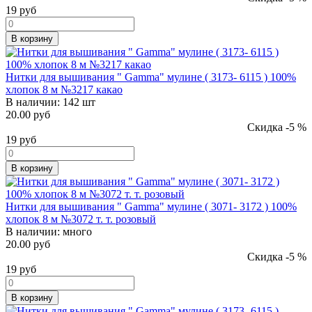
19
руб
В корзину
Нитки для вышивания " Gamma" мулине ( 3173- 6115 ) 100%
хлопок 8 м №3217 какао
В наличии:
142 шт
20.00 руб
Скидка -5 %
19
руб
В корзину
Нитки для вышивания " Gamma" мулине ( 3071- 3172 ) 100%
хлопок 8 м №3072 т. т. розовый
В наличии:
много
20.00 руб
Скидка -5 %
19
руб
В корзину