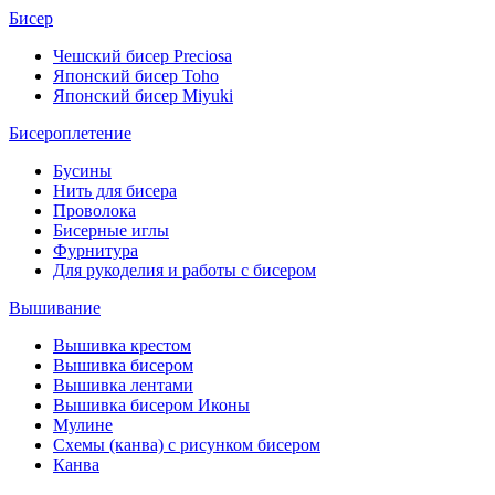
Бисер
Чешский бисер Preciosa
Японский бисер Toho
Японский бисер Miyuki
Бисероплетение
Бусины
Нить для бисера
Проволока
Бисерные иглы
Фурнитура
Для рукоделия и работы с бисером
Вышивание
Вышивка крестом
Вышивка бисером
Вышивка лентами
Вышивка бисером Иконы
Мулине
Схемы (канва) с рисунком бисером
Канва