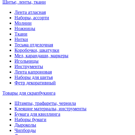
Шитье, ленты, ткани
Лента атласная
Наборы, ассорти
Молнии
Ножницы
Ткани
Нитки
Тесьма отделочная
Коробочки, шкатулки
Мел, карандаши, маркеры
Игольницы
Инструменты
Лента капроновая
Наборы для шитья
Фетр декоративный
Товары для скрапбукинга
Штампы, трафареты, чернила
Клеящие материалы, инструменты
Бумага для квиллинга
Наборы бумаги
Дыроколы
Чипборды