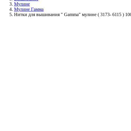
Мулине
Мулине Гамма
Нитки для вышивания " Gamma" мулине ( 3173- 6115 ) 10