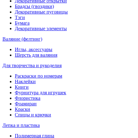
Декоративные открытки
Брадсы (гвоздики)
Декоративные пуговицы
Тэги
Бумага
Декоративные элементы
Валяние (фелтинг)
Иглы, аксессуары
Шерсть для валяния
Для творчества и рукоделия
Раскраски по номерам
Наклейки
Книги
Фурнитура для игрушек
Флористика
Фоамиран
Краски
Спицы и крючки
Лепка и пластика
Полимерная глина