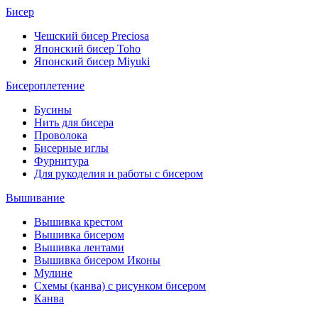
Бисер
Чешский бисер Preciosa
Японский бисер Toho
Японский бисер Miyuki
Бисероплетение
Бусины
Нить для бисера
Проволока
Бисерные иглы
Фурнитура
Для рукоделия и работы с бисером
Вышивание
Вышивка крестом
Вышивка бисером
Вышивка лентами
Вышивка бисером Иконы
Мулине
Схемы (канва) с рисунком бисером
Канва