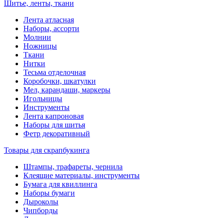
Шитье, ленты, ткани
Лента атласная
Наборы, ассорти
Молнии
Ножницы
Ткани
Нитки
Тесьма отделочная
Коробочки, шкатулки
Мел, карандаши, маркеры
Игольницы
Инструменты
Лента капроновая
Наборы для шитья
Фетр декоративный
Товары для скрапбукинга
Штампы, трафареты, чернила
Клеящие материалы, инструменты
Бумага для квиллинга
Наборы бумаги
Дыроколы
Чипборды