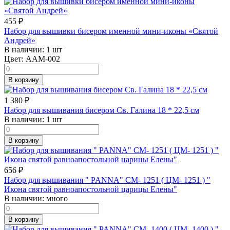
455
₽
Набор для вышивки бисером именной мини-иконы «Святой
Андрей»
В наличии:
1 шт
Цвет:
AAM-002
В корзину
1 380
₽
Набор для вышивания бисером Св. Галина 18 * 22,5 см
В наличии:
1 шт
В корзину
656
₽
Набор для вышивания " PANNA" CM- 1251 ( ЦМ- 1251 ) "
Икона святой равноапостольной царицы Елены"
В наличии:
много
В корзину