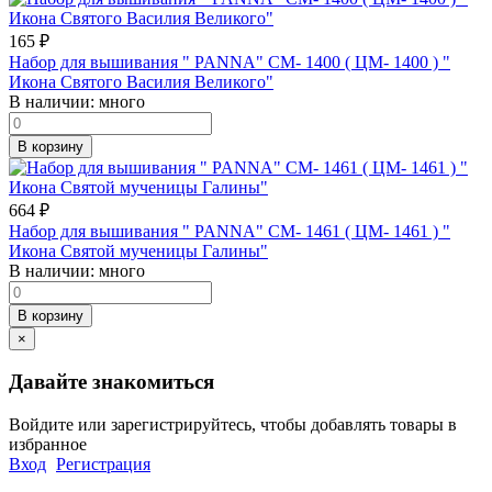
165
₽
Набор для вышивания " PANNA" CM- 1400 ( ЦМ- 1400 ) "
Икона Святого Василия Великого"
В наличии:
много
В корзину
664
₽
Набор для вышивания " PANNA" CM- 1461 ( ЦМ- 1461 ) "
Икона Святой мученицы Галины"
В наличии:
много
В корзину
×
Давайте знакомиться
Войдите или зарегистрируйтесь, чтобы добавлять товары в
избранное
Вход
Регистрация