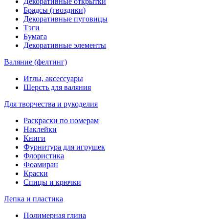
Декоративные открытки
Брадсы (гвоздики)
Декоративные пуговицы
Тэги
Бумага
Декоративные элементы
Валяние (фелтинг)
Иглы, аксессуары
Шерсть для валяния
Для творчества и рукоделия
Раскраски по номерам
Наклейки
Книги
Фурнитура для игрушек
Флористика
Фоамиран
Краски
Спицы и крючки
Лепка и пластика
Полимерная глина