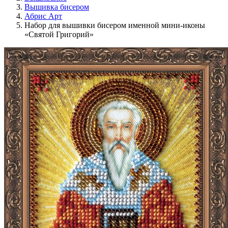
Вышивка бисером
Абрис Арт
Набор для вышивки бисером именной мини-иконы
«Святой Григорий»