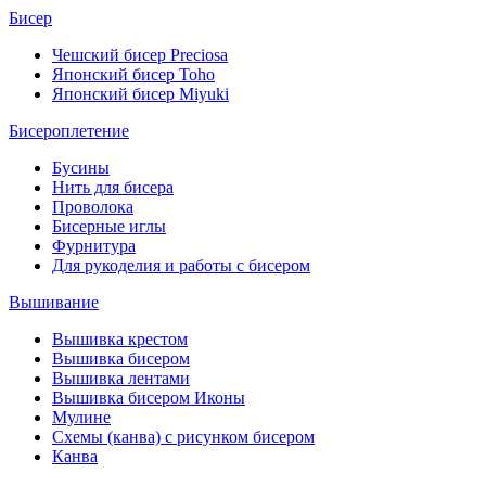
Бисер
Чешский бисер Preciosa
Японский бисер Toho
Японский бисер Miyuki
Бисероплетение
Бусины
Нить для бисера
Проволока
Бисерные иглы
Фурнитура
Для рукоделия и работы с бисером
Вышивание
Вышивка крестом
Вышивка бисером
Вышивка лентами
Вышивка бисером Иконы
Мулине
Схемы (канва) с рисунком бисером
Канва