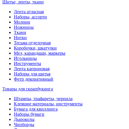
Шитье, ленты, ткани
Лента атласная
Наборы, ассорти
Молнии
Ножницы
Ткани
Нитки
Тесьма отделочная
Коробочки, шкатулки
Мел, карандаши, маркеры
Игольницы
Инструменты
Лента капроновая
Наборы для шитья
Фетр декоративный
Товары для скрапбукинга
Штампы, трафареты, чернила
Клеящие материалы, инструменты
Бумага для квиллинга
Наборы бумаги
Дыроколы
Чипборды