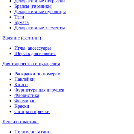
Декоративные открытки
Брадсы (гвоздики)
Декоративные пуговицы
Тэги
Бумага
Декоративные элементы
Валяние (фелтинг)
Иглы, аксессуары
Шерсть для валяния
Для творчества и рукоделия
Раскраски по номерам
Наклейки
Книги
Фурнитура для игрушек
Флористика
Фоамиран
Краски
Спицы и крючки
Лепка и пластика
Полимерная глина