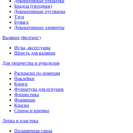
Декоративные открытки
Брадсы (гвоздики)
Декоративные пуговицы
Тэги
Бумага
Декоративные элементы
Валяние (фелтинг)
Иглы, аксессуары
Шерсть для валяния
Для творчества и рукоделия
Раскраски по номерам
Наклейки
Книги
Фурнитура для игрушек
Флористика
Фоамиран
Краски
Спицы и крючки
Лепка и пластика
Полимерная глина