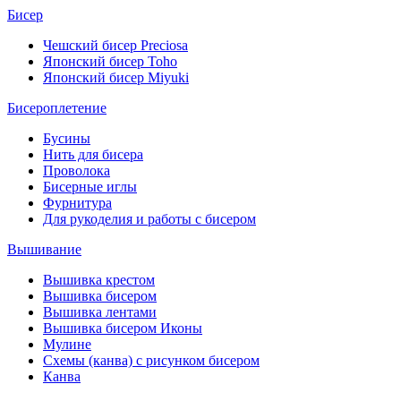
Бисер
Чешский бисер Preciosa
Японский бисер Toho
Японский бисер Miyuki
Бисероплетение
Бусины
Нить для бисера
Проволока
Бисерные иглы
Фурнитура
Для рукоделия и работы с бисером
Вышивание
Вышивка крестом
Вышивка бисером
Вышивка лентами
Вышивка бисером Иконы
Мулине
Схемы (канва) с рисунком бисером
Канва