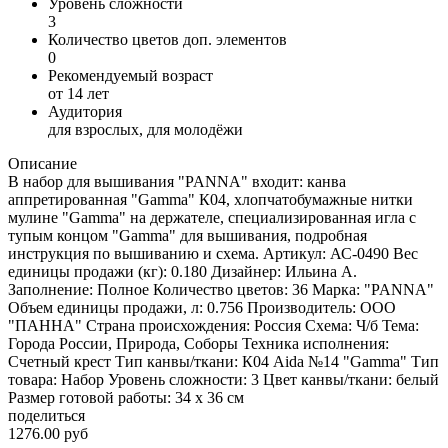
Уровень сложности
3
Количество цветов доп. элементов
0
Рекомендуемый возраст
от 14 лет
Аудитория
для взрослых, для молодёжи
Описание
В набор для вышивания "PANNA" входит: канва
аппретированная "Gamma" К04, хлопчатобумажные нитки
мулине "Gamma" на держателе, специализированная игла с
тупым концом "Gamma" для вышивания, подробная
инструкция по вышиванию и схема. Артикул: АС-0490 Вес
единицы продажи (кг): 0.180 Дизайнер: Ильина А.
Заполнение: Полное Количество цветов: 36 Марка: "PANNA"
Объем единицы продажи, л: 0.756 Производитель: ООО
"ПАННА" Страна происхождения: Россия Схема: Ч/б Тема:
Города России, Природа, Соборы Техника исполнения:
Счетный крест Тип канвы/ткани: К04 Aida №14 "Gamma" Тип
товара: Набор Уровень сложности: 3 Цвет канвы/ткани: белый
Размер готовой работы: 34 x 36 см
поделиться
1276.00 руб