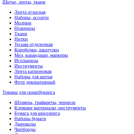
Шитье, ленты, ткани
Лента атласная
Наборы, ассорти
Молнии
Ножницы
Ткани
Нитки
Тесьма отделочная
Коробочки, шкатулки
Мел, карандаши, маркеры
Игольницы
Инструменты
Лента капроновая
Наборы для шитья
Фетр декоративный
Товары для скрапбукинга
Штампы, трафареты, чернила
Клеящие материалы, инструменты
Бумага для квиллинга
Наборы бумаги
Дыроколы
Чипборды