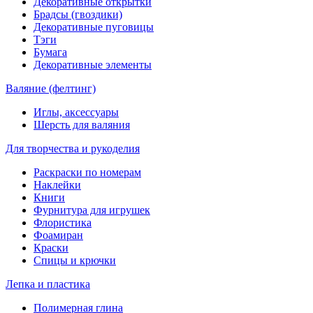
Декоративные открытки
Брадсы (гвоздики)
Декоративные пуговицы
Тэги
Бумага
Декоративные элементы
Валяние (фелтинг)
Иглы, аксессуары
Шерсть для валяния
Для творчества и рукоделия
Раскраски по номерам
Наклейки
Книги
Фурнитура для игрушек
Флористика
Фоамиран
Краски
Спицы и крючки
Лепка и пластика
Полимерная глина