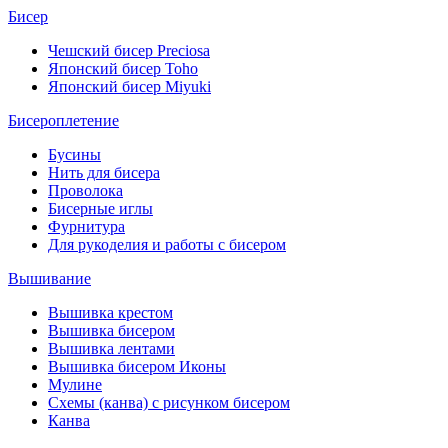
Бисер
Чешский бисер Preciosa
Японский бисер Toho
Японский бисер Miyuki
Бисероплетение
Бусины
Нить для бисера
Проволока
Бисерные иглы
Фурнитура
Для рукоделия и работы с бисером
Вышивание
Вышивка крестом
Вышивка бисером
Вышивка лентами
Вышивка бисером Иконы
Мулине
Схемы (канва) с рисунком бисером
Канва