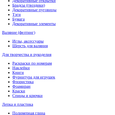
Декоративные открытки
Брадсы (гвоздики)
Декоративные пуговицы
Тэги
Бумага
Декоративные элементы
Валяние (фелтинг)
Иглы, аксессуары
Шерсть для валяния
Для творчества и рукоделия
Раскраски по номерам
Наклейки
Книги
Фурнитура для игрушек
Флористика
Фоамиран
Краски
Спицы и крючки
Лепка и пластика
Полимерная глина