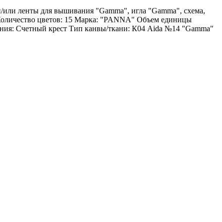
 и/или ленты для вышивания "Gamma", игла "Gamma", схема,
 Количество цветов: 15 Марка: "PANNA" Объем единицы
ния: Счетный крест Тип канвы/ткани: К04 Aida №14 "Gamma"