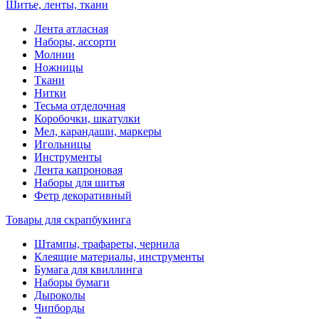
Шитье, ленты, ткани
Лента атласная
Наборы, ассорти
Молнии
Ножницы
Ткани
Нитки
Тесьма отделочная
Коробочки, шкатулки
Мел, карандаши, маркеры
Игольницы
Инструменты
Лента капроновая
Наборы для шитья
Фетр декоративный
Товары для скрапбукинга
Штампы, трафареты, чернила
Клеящие материалы, инструменты
Бумага для квиллинга
Наборы бумаги
Дыроколы
Чипборды