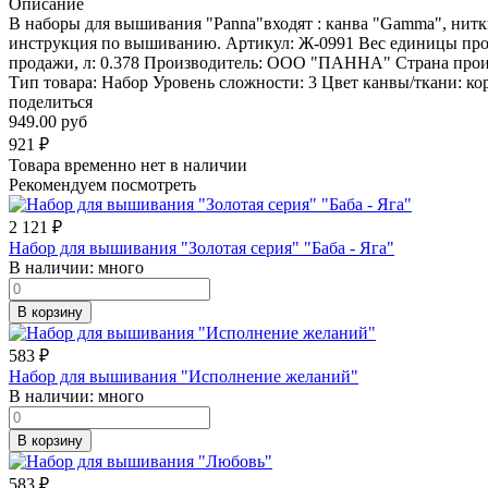
Описание
В наборы для вышивания "Panna"входят : канва "Gamma", нитк
инструкция по вышиванию. Артикул: Ж-0991 Вес единицы прод
продажи, л: 0.378 Производитель: ООО "ПАННА" Страна проис
Тип товара: Набор Уровень сложности: 3 Цвет канвы/ткани: ко
поделиться
949.00 руб
921
₽
Товара временно нет в наличии
Рекомендуем посмотреть
2 121
₽
Набор для вышивания "Золотая серия" "Баба - Яга"
В наличии:
много
В корзину
583
₽
Набор для вышивания "Исполнение желаний"
В наличии:
много
В корзину
583
₽