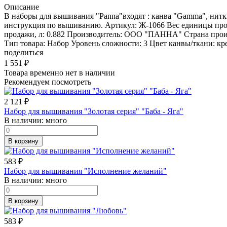
Описание
В наборы для вышивания "Panna"входят : канва "Gamma", нитк
инструкция по вышиванию. Артикул: Ж-1066 Вес единицы прод
продажи, л: 0.882 Производитель: ООО "ПАННА" Страна проис
Тип товара: Набор Уровень сложности: 3 Цвет канвы/ткани: кре
поделиться
1 551
₽
Товара временно нет в наличии
Рекомендуем посмотреть
2 121
₽
Набор для вышивания "Золотая серия" "Баба - Яга"
В наличии:
много
В корзину
583
₽
Набор для вышивания "Исполнение желаний"
В наличии:
много
В корзину
583
₽