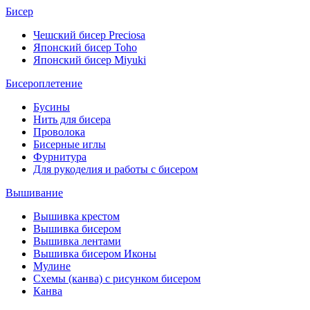
Бисер
Чешский бисер Preciosa
Японский бисер Toho
Японский бисер Miyuki
Бисероплетение
Бусины
Нить для бисера
Проволока
Бисерные иглы
Фурнитура
Для рукоделия и работы с бисером
Вышивание
Вышивка крестом
Вышивка бисером
Вышивка лентами
Вышивка бисером Иконы
Мулине
Схемы (канва) с рисунком бисером
Канва