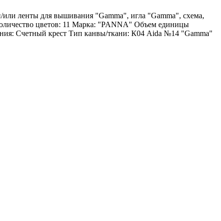
 и/или ленты для вышивания "Gamma", игла "Gamma", схема,
 Количество цветов: 11 Марка: "PANNA" Объем единицы
ния: Счетный крест Тип канвы/ткани: К04 Aida №14 "Gamma"