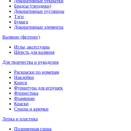
Декоративные открытки
Брадсы (гвоздики)
Декоративные пуговицы
Тэги
Бумага
Декоративные элементы
Валяние (фелтинг)
Иглы, аксессуары
Шерсть для валяния
Для творчества и рукоделия
Раскраски по номерам
Наклейки
Книги
Фурнитура для игрушек
Флористика
Фоамиран
Краски
Спицы и крючки
Лепка и пластика
Полимерная глина