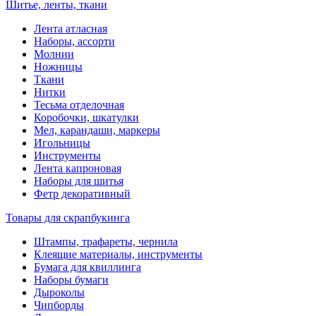
Шитье, ленты, ткани
Лента атласная
Наборы, ассорти
Молнии
Ножницы
Ткани
Нитки
Тесьма отделочная
Коробочки, шкатулки
Мел, карандаши, маркеры
Игольницы
Инструменты
Лента капроновая
Наборы для шитья
Фетр декоративный
Товары для скрапбукинга
Штампы, трафареты, чернила
Клеящие материалы, инструменты
Бумага для квиллинга
Наборы бумаги
Дыроколы
Чипборды