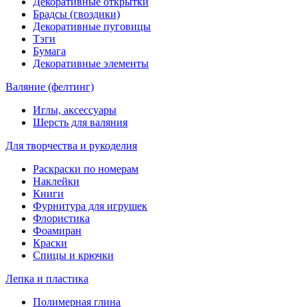
Декоративные открытки
Брадсы (гвоздики)
Декоративные пуговицы
Тэги
Бумага
Декоративные элементы
Валяние (фелтинг)
Иглы, аксессуары
Шерсть для валяния
Для творчества и рукоделия
Раскраски по номерам
Наклейки
Книги
Фурнитура для игрушек
Флористика
Фоамиран
Краски
Спицы и крючки
Лепка и пластика
Полимерная глина