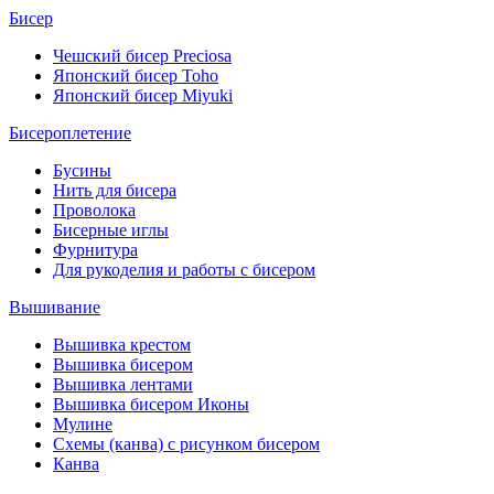
Бисер
Чешский бисер Preciosa
Японский бисер Toho
Японский бисер Miyuki
Бисероплетение
Бусины
Нить для бисера
Проволока
Бисерные иглы
Фурнитура
Для рукоделия и работы с бисером
Вышивание
Вышивка крестом
Вышивка бисером
Вышивка лентами
Вышивка бисером Иконы
Мулине
Схемы (канва) с рисунком бисером
Канва