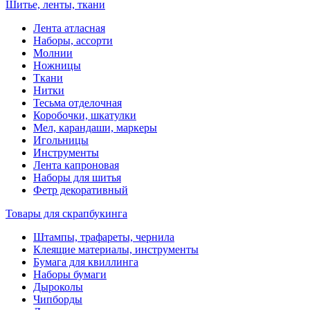
Шитье, ленты, ткани
Лента атласная
Наборы, ассорти
Молнии
Ножницы
Ткани
Нитки
Тесьма отделочная
Коробочки, шкатулки
Мел, карандаши, маркеры
Игольницы
Инструменты
Лента капроновая
Наборы для шитья
Фетр декоративный
Товары для скрапбукинга
Штампы, трафареты, чернила
Клеящие материалы, инструменты
Бумага для квиллинга
Наборы бумаги
Дыроколы
Чипборды