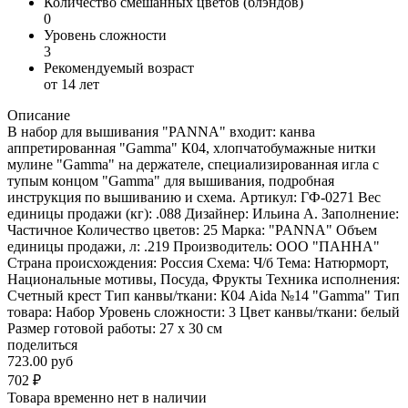
Количество смешанных цветов (блэндов)
0
Уровень сложности
3
Рекомендуемый возраст
от 14 лет
Описание
В набор для вышивания "PANNA" входит: канва
аппретированная "Gamma" К04, хлопчатобумажные нитки
мулине "Gamma" на держателе, специализированная игла с
тупым концом "Gamma" для вышивания, подробная
инструкция по вышиванию и схема. Артикул: ГФ-0271 Вес
единицы продажи (кг): .088 Дизайнер: Ильина А. Заполнение:
Частичное Количество цветов: 25 Марка: "PANNA" Объем
единицы продажи, л: .219 Производитель: ООО "ПАННА"
Страна происхождения: Россия Схема: Ч/б Тема: Натюрморт,
Национальные мотивы, Посуда, Фрукты Техника исполнения:
Счетный крест Тип канвы/ткани: К04 Aida №14 "Gamma" Тип
товара: Набор Уровень сложности: 3 Цвет канвы/ткани: белый
Размер готовой работы: 27 x 30 см
поделиться
723.00 руб
702
₽
Товара временно нет в наличии