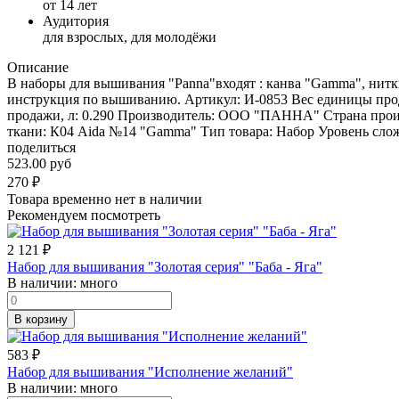
от 14 лет
Аудитория
для взрослых, для молодёжи
Описание
В наборы для вышивания "Panna"входят : канва "Gamma", нитк
инструкция по вышиванию. Артикул: И-0853 Вес единицы прод
продажи, л: 0.290 Производитель: ООО "ПАННА" Страна проис
ткани: К04 Aida №14 "Gamma" Тип товара: Набор Уровень сложн
поделиться
523.00 руб
270
₽
Товара временно нет в наличии
Рекомендуем посмотреть
2 121
₽
Набор для вышивания "Золотая серия" "Баба - Яга"
В наличии:
много
В корзину
583
₽
Набор для вышивания "Исполнение желаний"
В наличии:
много