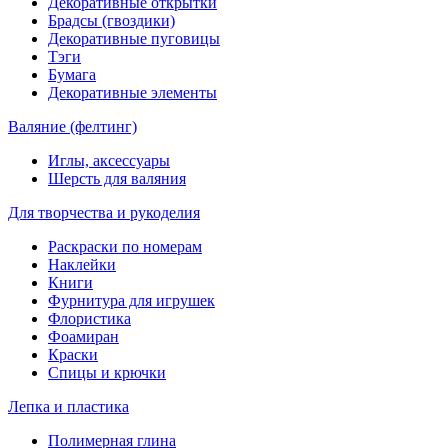
Декоративные открытки
Брадсы (гвоздики)
Декоративные пуговицы
Тэги
Бумага
Декоративные элементы
Валяние (фелтинг)
Иглы, аксессуары
Шерсть для валяния
Для творчества и рукоделия
Раскраски по номерам
Наклейки
Книги
Фурнитура для игрушек
Флористика
Фоамиран
Краски
Спицы и крючки
Лепка и пластика
Полимерная глина