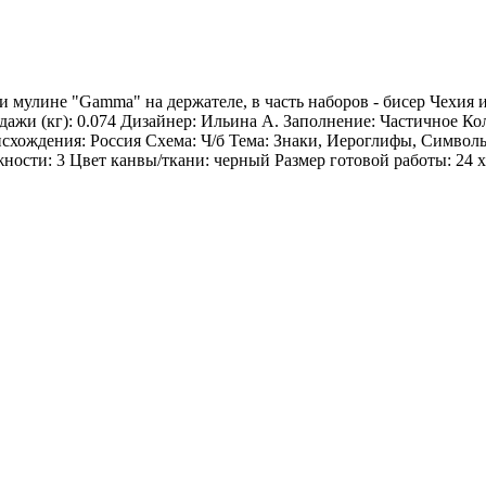
и мулине "Gamma" на держателе, в часть наборов - бисер Чехия
ажи (кг): 0.074 Дизайнер: Ильина А. Заполнение: Частичное К
хождения: Россия Схема: Ч/б Тема: Знаки, Иероглифы, Символ
ости: 3 Цвет канвы/ткани: черный Размер готовой работы: 24 x