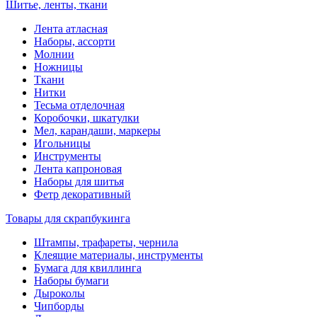
Шитье, ленты, ткани
Лента атласная
Наборы, ассорти
Молнии
Ножницы
Ткани
Нитки
Тесьма отделочная
Коробочки, шкатулки
Мел, карандаши, маркеры
Игольницы
Инструменты
Лента капроновая
Наборы для шитья
Фетр декоративный
Товары для скрапбукинга
Штампы, трафареты, чернила
Клеящие материалы, инструменты
Бумага для квиллинга
Наборы бумаги
Дыроколы
Чипборды