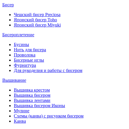
Бисер
Чешский бисер Preciosa
Японский бисер Toho
Японский бисер Miyuki
Бисероплетение
Бусины
Нить для бисера
Проволока
Бисерные иглы
Фурнитура
Для рукоделия и работы с бисером
Вышивание
Вышивка крестом
Вышивка бисером
Вышивка лентами
Вышивка бисером Иконы
Мулине
Схемы (канва) с рисунком бисером
Канва