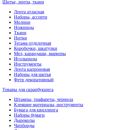
Шитье, ленты, ткани
Лента атласная
Наборы, ассорти
Молнии
Ножницы
Ткани
Нитки
Тесьма отделочная
Коробочки, шкатулки
Мел, карандаши, маркеры
Игольницы
Инструменты
Лента капроновая
Наборы для шитья
Фетр декоративный
Товары для скрапбукинга
Штампы, трафареты, чернила
Клеящие материалы, инструменты
Бумага для квиллинга
Наборы бумаги
Дыроколы
Чипборды