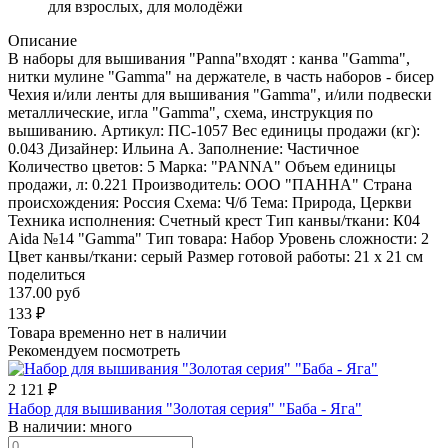
для взрослых, для молодёжи
Описание
В наборы для вышивания "Panna"входят : канва "Gamma",
нитки мулине "Gamma" на держателе, в часть наборов - бисер
Чехия и/или ленты для вышивания "Gamma", и/или подвески
металлические, игла "Gamma", схема, инструкция по
вышиванию. Артикул: ПС-1057 Вес единицы продажи (кг):
0.043 Дизайнер: Ильина А. Заполнение: Частичное
Количество цветов: 5 Марка: "PANNA" Объем единицы
продажи, л: 0.221 Производитель: ООО "ПАННА" Страна
происхождения: Россия Схема: Ч/б Тема: Природа, Церкви
Техника исполнения: Счетный крест Тип канвы/ткани: К04
Aida №14 "Gamma" Тип товара: Набор Уровень сложности: 2
Цвет канвы/ткани: серый Размер готовой работы: 21 x 21 см
поделиться
137.00 руб
133
₽
Товара временно нет в наличии
Рекомендуем посмотреть
2 121
₽
Набор для вышивания "Золотая серия" "Баба - Яга"
В наличии:
много