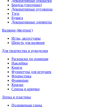
Декоративные открытки
Брадсы (гвоздики)
Декоративные пуговицы
Тэги
Бумага
Декоративные элементы
Валяние (фелтинг)
Иглы, аксессуары
Шерсть для валяния
Для творчества и рукоделия
Раскраски по номерам
Наклейки
Книги
Фурнитура для игрушек
Флористика
Фоамиран
Краски
Спицы и крючки
Лепка и пластика
Полимерная глина