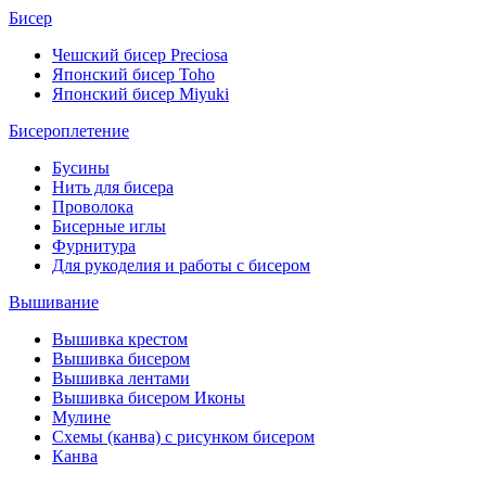
Бисер
Чешский бисер Preciosa
Японский бисер Toho
Японский бисер Miyuki
Бисероплетение
Бусины
Нить для бисера
Проволока
Бисерные иглы
Фурнитура
Для рукоделия и работы с бисером
Вышивание
Вышивка крестом
Вышивка бисером
Вышивка лентами
Вышивка бисером Иконы
Мулине
Схемы (канва) с рисунком бисером
Канва