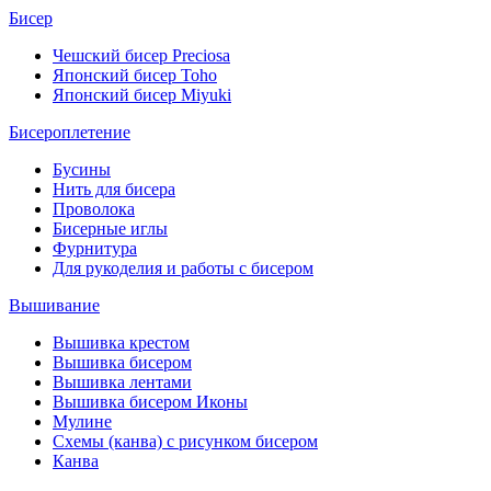
Бисер
Чешский бисер Preciosa
Японский бисер Toho
Японский бисер Miyuki
Бисероплетение
Бусины
Нить для бисера
Проволока
Бисерные иглы
Фурнитура
Для рукоделия и работы с бисером
Вышивание
Вышивка крестом
Вышивка бисером
Вышивка лентами
Вышивка бисером Иконы
Мулине
Схемы (канва) с рисунком бисером
Канва