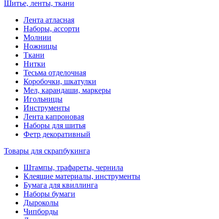
Шитье, ленты, ткани
Лента атласная
Наборы, ассорти
Молнии
Ножницы
Ткани
Нитки
Тесьма отделочная
Коробочки, шкатулки
Мел, карандаши, маркеры
Игольницы
Инструменты
Лента капроновая
Наборы для шитья
Фетр декоративный
Товары для скрапбукинга
Штампы, трафареты, чернила
Клеящие материалы, инструменты
Бумага для квиллинга
Наборы бумаги
Дыроколы
Чипборды