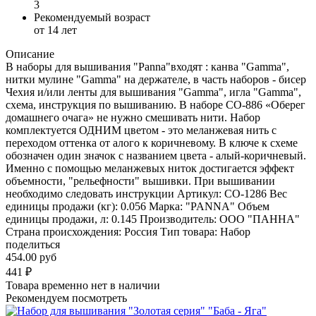
3
Рекомендуемый возраст
от 14 лет
Описание
В наборы для вышивания "Panna"входят : канва "Gamma",
нитки мулине "Gamma" на держателе, в часть наборов - бисер
Чехия и/или ленты для вышивания "Gamma", игла "Gamma",
схема, инструкция по вышиванию. В наборе СО-886 «Оберег
домашнего очага» не нужно смешивать нити. Набор
комплектуется ОДНИМ цветом - это меланжевая нить с
переходом оттенка от алого к коричневому. В ключе к схеме
обозначен один значок с названием цвета - алый-коричневый.
Именно с помощью меланжевых ниток достигается эффект
объемности, "рельефности" вышивки. При вышивании
необходимо следовать инструкции Артикул: СО-1286 Вес
единицы продажи (кг): 0.056 Марка: "PANNA" Объем
единицы продажи, л: 0.145 Производитель: ООО "ПАННА"
Страна происхождения: Россия Тип товара: Набор
поделиться
454.00 руб
441
₽
Товара временно нет в наличии
Рекомендуем посмотреть