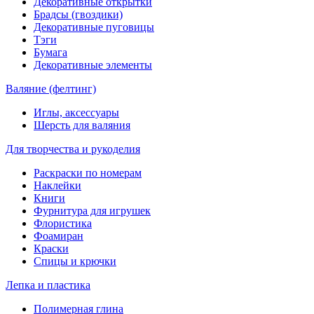
Декоративные открытки
Брадсы (гвоздики)
Декоративные пуговицы
Тэги
Бумага
Декоративные элементы
Валяние (фелтинг)
Иглы, аксессуары
Шерсть для валяния
Для творчества и рукоделия
Раскраски по номерам
Наклейки
Книги
Фурнитура для игрушек
Флористика
Фоамиран
Краски
Спицы и крючки
Лепка и пластика
Полимерная глина