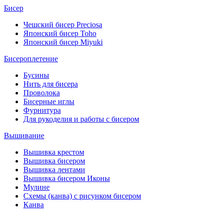
Бисер
Чешский бисер Preciosa
Японский бисер Toho
Японский бисер Miyuki
Бисероплетение
Бусины
Нить для бисера
Проволока
Бисерные иглы
Фурнитура
Для рукоделия и работы с бисером
Вышивание
Вышивка крестом
Вышивка бисером
Вышивка лентами
Вышивка бисером Иконы
Мулине
Схемы (канва) с рисунком бисером
Канва