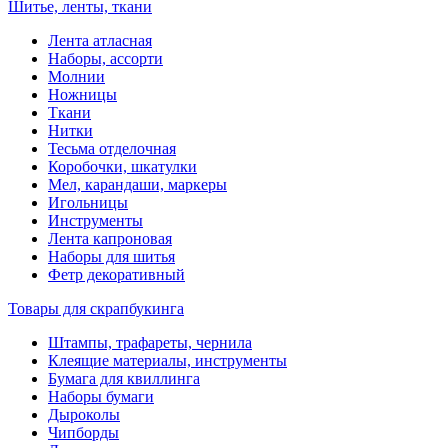
Шитье, ленты, ткани
Лента атласная
Наборы, ассорти
Молнии
Ножницы
Ткани
Нитки
Тесьма отделочная
Коробочки, шкатулки
Мел, карандаши, маркеры
Игольницы
Инструменты
Лента капроновая
Наборы для шитья
Фетр декоративный
Товары для скрапбукинга
Штампы, трафареты, чернила
Клеящие материалы, инструменты
Бумага для квиллинга
Наборы бумаги
Дыроколы
Чипборды