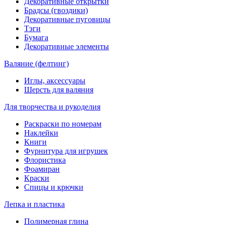
Декоративные открытки
Брадсы (гвоздики)
Декоративные пуговицы
Тэги
Бумага
Декоративные элементы
Валяние (фелтинг)
Иглы, аксессуары
Шерсть для валяния
Для творчества и рукоделия
Раскраски по номерам
Наклейки
Книги
Фурнитура для игрушек
Флористика
Фоамиран
Краски
Спицы и крючки
Лепка и пластика
Полимерная глина