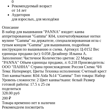
0
Рекомендуемый возраст
от 14 лет
Аудитория
для взрослых, для молодёжи
Описание
В набор для вышивания "PANNA" входит: канва
аппретированная "Gamma" К04, хлопчатобумажные нитки
мулине "Gamma" на держателе, специализированная игла с
тупым концом "Gamma" для вышивания, подробная
инструкция по вышиванию и схема. Артикул: Ц-0152 Вес
единицы продажи (кг): 0.058 Дизайнер: Ильина А.
Заполнение: Частичное Количество цветов: 22 Марка:
"PANNA" Объем единицы продажи, л: 0.218 Производитель:
ООО "ПАННА" Страна происхождения: Россия Схема: Ч/б
Тема: Натюрморт, Цветы Техника исполнения: Счетный крест
Тип канвы/ткани: К04 Aida №14 "Gamma" Тип товара: Набор
Уровень сложности: 2 Цвет канвы/ткани: белый Размер
готовой работы: 17.5 x 25 см
поделиться
328.00 руб
200
₽
Товара временно нет в наличии
Рекомендуем посмотреть