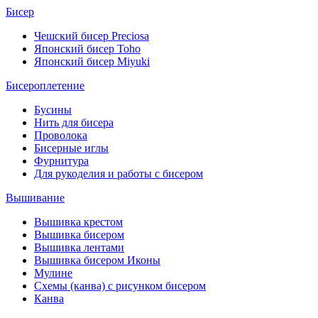
Бисер
Чешский бисер Preciosa
Японский бисер Toho
Японский бисер Miyuki
Бисероплетение
Бусины
Нить для бисера
Проволока
Бисерные иглы
Фурнитура
Для рукоделия и работы с бисером
Вышивание
Вышивка крестом
Вышивка бисером
Вышивка лентами
Вышивка бисером Иконы
Мулине
Схемы (канва) с рисунком бисером
Канва