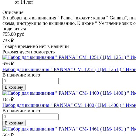
от 14 лет
Описание
В наборы для вышивания " Panna" входят : канва " Gamma", ни
схема, инструкция по вышиванию. К иконе " Умягчение злых се
поделиться
755.00 руб
733
₽
Товара временно нет в наличии
Рекомендуем посмотреть
656
₽
Набор для вышивания " PANNA" CM- 1251 ( ЦМ- 1251 ) " Ико
В наличии:
много
В корзину
165
₽
Набор для вышивания " PANNA" CM- 1400 ( ЦМ- 1400 ) " Икон
В наличии:
много
В корзину
664
₽