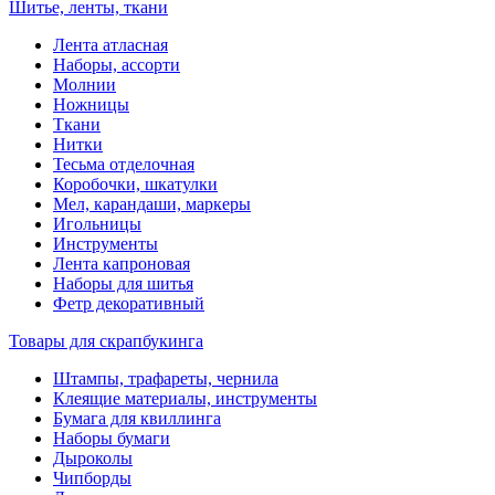
Шитье, ленты, ткани
Лента атласная
Наборы, ассорти
Молнии
Ножницы
Ткани
Нитки
Тесьма отделочная
Коробочки, шкатулки
Мел, карандаши, маркеры
Игольницы
Инструменты
Лента капроновая
Наборы для шитья
Фетр декоративный
Товары для скрапбукинга
Штампы, трафареты, чернила
Клеящие материалы, инструменты
Бумага для квиллинга
Наборы бумаги
Дыроколы
Чипборды