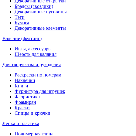
Декоративные открытки
Брадсы (гвоздики)
Декоративные пуговицы
Тэги
Бумага
Декоративные элементы
Валяние (фелтинг)
Иглы, аксессуары
Шерсть для валяния
Для творчества и рукоделия
Раскраски по номерам
Наклейки
Книги
Фурнитура для игрушек
Флористика
Фоамиран
Краски
Спицы и крючки
Лепка и пластика
Полимерная глина