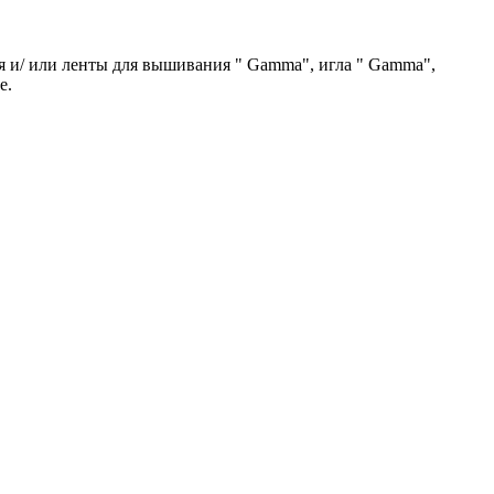
ия и/ или ленты для вышивания " Gamma", игла " Gamma",
е.