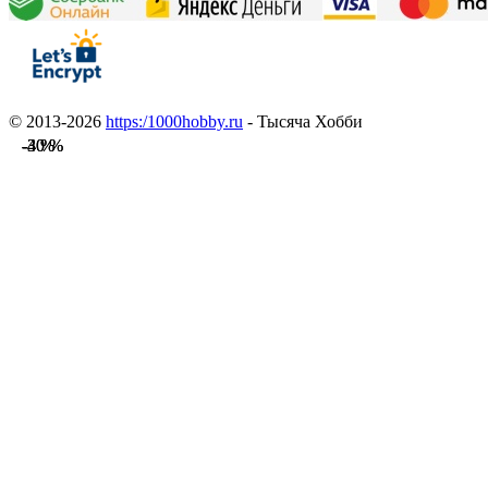
© 2013-2026
https:/1000hobby.ru
- Тысяча Хобби
-40 %
-40 %
-3 %
-3 %