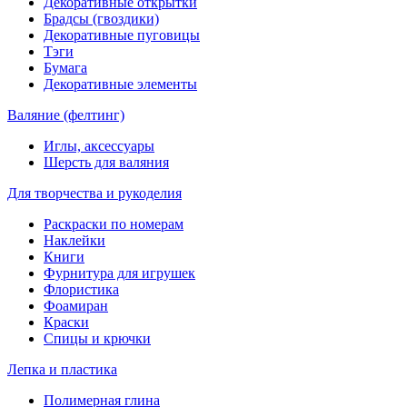
Декоративные открытки
Брадсы (гвоздики)
Декоративные пуговицы
Тэги
Бумага
Декоративные элементы
Валяние (фелтинг)
Иглы, аксессуары
Шерсть для валяния
Для творчества и рукоделия
Раскраски по номерам
Наклейки
Книги
Фурнитура для игрушек
Флористика
Фоамиран
Краски
Спицы и крючки
Лепка и пластика
Полимерная глина