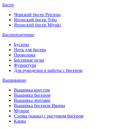
Бисер
Чешский бисер Preciosa
Японский бисер Toho
Японский бисер Miyuki
Бисероплетение
Бусины
Нить для бисера
Проволока
Бисерные иглы
Фурнитура
Для рукоделия и работы с бисером
Вышивание
Вышивка крестом
Вышивка бисером
Вышивка лентами
Вышивка бисером Иконы
Мулине
Схемы (канва) с рисунком бисером
Канва