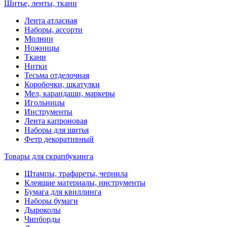
Шитье, ленты, ткани
Лента атласная
Наборы, ассорти
Молнии
Ножницы
Ткани
Нитки
Тесьма отделочная
Коробочки, шкатулки
Мел, карандаши, маркеры
Игольницы
Инструменты
Лента капроновая
Наборы для шитья
Фетр декоративный
Товары для скрапбукинга
Штампы, трафареты, чернила
Клеящие материалы, инструменты
Бумага для квиллинга
Наборы бумаги
Дыроколы
Чипборды