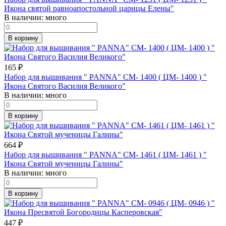
Икона святой равноапостольной царицы Елены"
В наличии:
много
В корзину
165
₽
Набор для вышивания " PANNA" CM- 1400 ( ЦМ- 1400 ) "
Икона Святого Василия Великого"
В наличии:
много
В корзину
664
₽
Набор для вышивания " PANNA" CM- 1461 ( ЦМ- 1461 ) "
Икона Святой мученицы Галины"
В наличии:
много
В корзину
447
₽