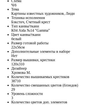
Схема
Ч/б
Тема
Картины известных художников, Люди
Техника исполнения
Бэкстич, Счетный крест
Тип канвы/ткани
К04 Aida №14 "Gamma"
Цвет канвы/ткани
белый
Размер готовой работы
22x56см
Дополнительные элементы в наборе
Нет
Размер вышивки, крестики
120x310
Дизайнер
Хромова М.
Количество вышиваемых крестиков
38710
Количество смешанных цветов (блэндов)
29
Уровень сложности
3
Количество цветов доп. элементов