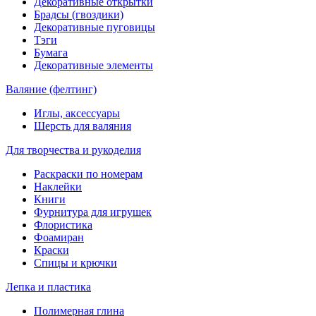
Декоративные открытки
Брадсы (гвоздики)
Декоративные пуговицы
Тэги
Бумага
Декоративные элементы
Валяние (фелтинг)
Иглы, аксессуары
Шерсть для валяния
Для творчества и рукоделия
Раскраски по номерам
Наклейки
Книги
Фурнитура для игрушек
Флористика
Фоамиран
Краски
Спицы и крючки
Лепка и пластика
Полимерная глина