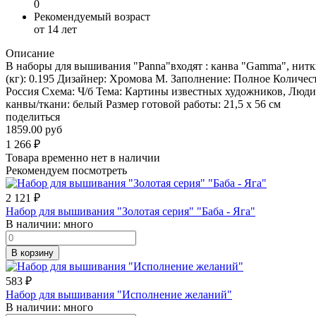
0
Рекомендуемый возраст
от 14 лет
Описание
В наборы для вышивания "Panna"входят : канва "Gamma", нит
(кг): 0.195 Дизайнер: Хромова М. Заполнение: Полное Колич
Россия Схема: Ч/б Тема: Картины известных художников, Люди
канвы/ткани: белый Размер готовой работы: 21,5 x 56 см
поделиться
1859.00 руб
1 266
₽
Товара временно нет в наличии
Рекомендуем посмотреть
2 121
₽
Набор для вышивания "Золотая серия" "Баба - Яга"
В наличии:
много
В корзину
583
₽
Набор для вышивания "Исполнение желаний"
В наличии:
много