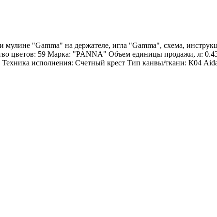
ки мулине "Gamma" на держателе, игла "Gamma", схема, инстр
ество цветов: 59 Марка: "PANNA" Объем единицы продажи, л: 
 Техника исполнения: Счетный крест Тип канвы/ткани: К04 Aid