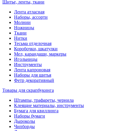
Шитье, ленты, ткани
Лента атласная
Наборы, ассорти
Молнии
Ножницы
Ткани
Нитки
Тесьма отделочная
Коробочки, шкатулки
Мел, карандаши, маркеры
Игольницы
Инструменты
Лента капроновая
Наборы для шитья
Фетр декоративный
Товары для скрапбукинга
Штампы, трафареты, чернила
Клеящие материалы, инструменты
Бумага для квиллинга
Наборы бумаги
Дыроколы
Чипборды