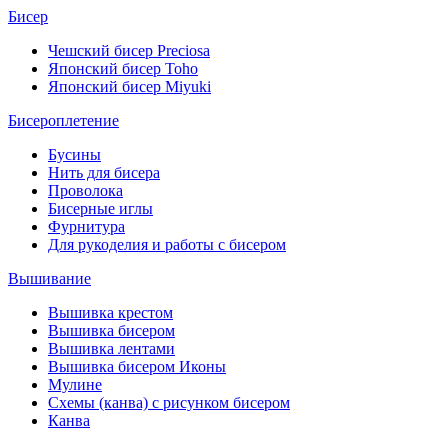
Бисер
Чешский бисер Preciosa
Японский бисер Toho
Японский бисер Miyuki
Бисероплетение
Бусины
Нить для бисера
Проволока
Бисерные иглы
Фурнитура
Для рукоделия и работы с бисером
Вышивание
Вышивка крестом
Вышивка бисером
Вышивка лентами
Вышивка бисером Иконы
Мулине
Схемы (канва) с рисунком бисером
Канва