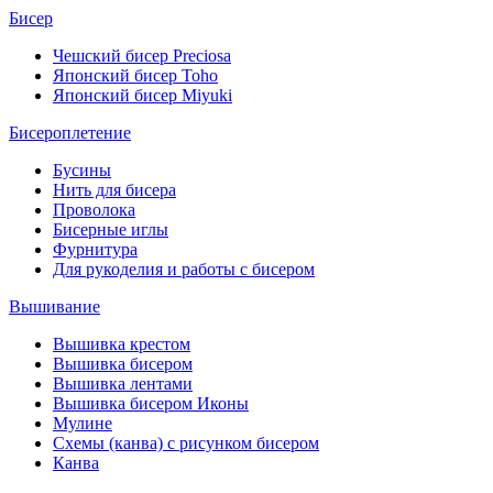
Бисер
Чешский бисер Preciosa
Японский бисер Toho
Японский бисер Miyuki
Бисероплетение
Бусины
Нить для бисера
Проволока
Бисерные иглы
Фурнитура
Для рукоделия и работы с бисером
Вышивание
Вышивка крестом
Вышивка бисером
Вышивка лентами
Вышивка бисером Иконы
Мулине
Схемы (канва) с рисунком бисером
Канва