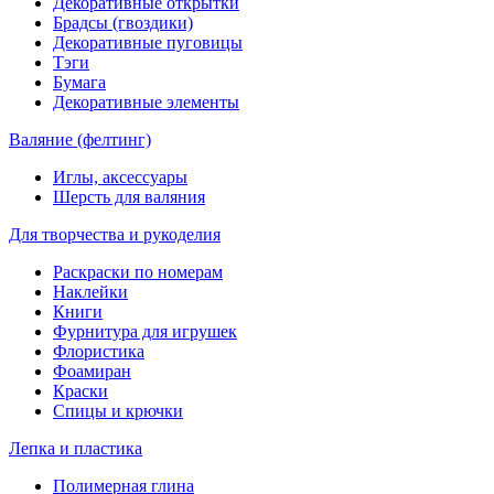
Декоративные открытки
Брадсы (гвоздики)
Декоративные пуговицы
Тэги
Бумага
Декоративные элементы
Валяние (фелтинг)
Иглы, аксессуары
Шерсть для валяния
Для творчества и рукоделия
Раскраски по номерам
Наклейки
Книги
Фурнитура для игрушек
Флористика
Фоамиран
Краски
Спицы и крючки
Лепка и пластика
Полимерная глина