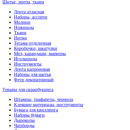
Шитье, ленты, ткани
Лента атласная
Наборы, ассорти
Молнии
Ножницы
Ткани
Нитки
Тесьма отделочная
Коробочки, шкатулки
Мел, карандаши, маркеры
Игольницы
Инструменты
Лента капроновая
Наборы для шитья
Фетр декоративный
Товары для скрапбукинга
Штампы, трафареты, чернила
Клеящие материалы, инструменты
Бумага для квиллинга
Наборы бумаги
Дыроколы
Чипборды