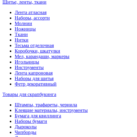
Шитье, ленты, ткани
Лента атласная
Наборы, ассорти
Молнии
Ножницы
Ткани
Нитки
Тесьма отделочная
Коробочки, шкатулки
Мел, карандаши, маркеры
Игольницы
Инструменты
Лента капроновая
Наборы для шитья
Фетр декоративный
Товары для скрапбукинга
Штампы, трафареты, чернила
Клеящие материалы, инструменты
Бумага для квиллинга
Наборы бумаги
Дыроколы
Чипборды