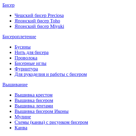
Бисер
Чешский бисер Preciosa
Японский бисер Toho
Японский бисер Miyuki
Бисероплетение
Бусины
Нить для бисера
Проволока
Бисерные иглы
Фурнитура
Для рукоделия и работы с бисером
Вышивание
Вышивка крестом
Вышивка бисером
Вышивка лентами
Вышивка бисером Иконы
Мулине
Схемы (канва) с рисунком бисером
Канва