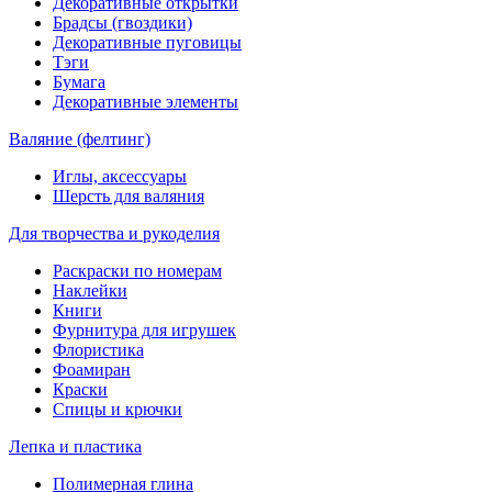
Декоративные открытки
Брадсы (гвоздики)
Декоративные пуговицы
Тэги
Бумага
Декоративные элементы
Валяние (фелтинг)
Иглы, аксессуары
Шерсть для валяния
Для творчества и рукоделия
Раскраски по номерам
Наклейки
Книги
Фурнитура для игрушек
Флористика
Фоамиран
Краски
Спицы и крючки
Лепка и пластика
Полимерная глина