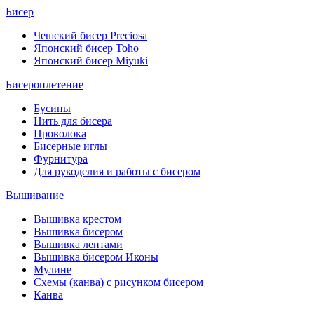
Бисер
Чешский бисер Preciosa
Японский бисер Toho
Японский бисер Miyuki
Бисероплетение
Бусины
Нить для бисера
Проволока
Бисерные иглы
Фурнитура
Для рукоделия и работы с бисером
Вышивание
Вышивка крестом
Вышивка бисером
Вышивка лентами
Вышивка бисером Иконы
Мулине
Схемы (канва) с рисунком бисером
Канва