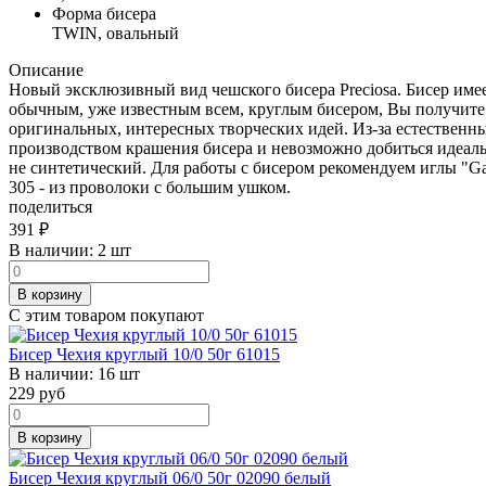
Форма бисера
TWIN, овальный
Описание
Новый эксклюзивный вид чешского бисера Preciosa. Бисер имеет
обычным, уже известным всем, круглым бисером, Вы получите
оригинальных, интересных творческих идей. Из-за естественны
производством крашения бисера и невозможно добиться идеально
не синтетический. Для работы с бисером рекомендуем иглы "G
305 - из проволоки с большим ушком.
поделиться
391
₽
В наличии:
2 шт
В корзину
С этим товаром покупают
Бисер Чехия круглый 10/0 50г 61015
В наличии:
16 шт
229
руб
В корзину
Бисер Чехия круглый 06/0 50г 02090 белый