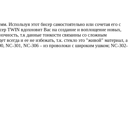
м. Используя этот бисер самостоятельно или сочетая его с
сер TWIN вдохновит Вас на создание и воплощение новых,
ночность, т.к данные тонкости связанны со сложным
всегда и ее не избежать, т.к. стекло это "живой" материал, а
00, NC-301, NC-306 – из проволоки с широким ушком; NC-302-