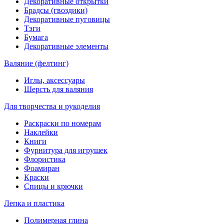
Декоративные открытки
Брадсы (гвоздики)
Декоративные пуговицы
Тэги
Бумага
Декоративные элементы
Валяние (фелтинг)
Иглы, аксессуары
Шерсть для валяния
Для творчества и рукоделия
Раскраски по номерам
Наклейки
Книги
Фурнитура для игрушек
Флористика
Фоамиран
Краски
Спицы и крючки
Лепка и пластика
Полимерная глина