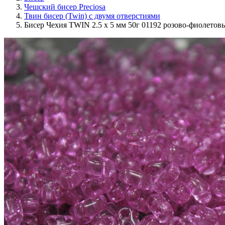
Чешский бисер Preciosa
Твин бисер (Twin) с двумя отверстиями
Бисер Чехия TWIN 2.5 x 5 мм 50г 01192 розово-фиолетов