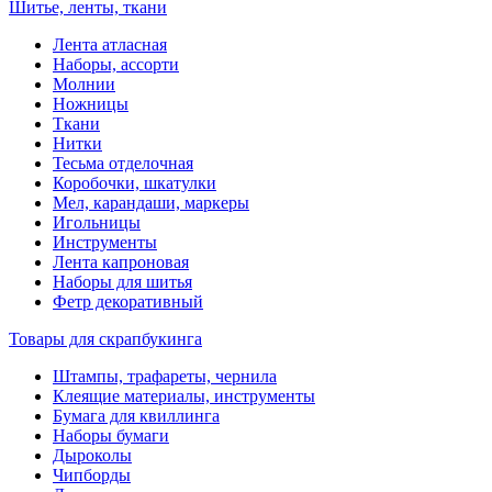
Шитье, ленты, ткани
Лента атласная
Наборы, ассорти
Молнии
Ножницы
Ткани
Нитки
Тесьма отделочная
Коробочки, шкатулки
Мел, карандаши, маркеры
Игольницы
Инструменты
Лента капроновая
Наборы для шитья
Фетр декоративный
Товары для скрапбукинга
Штампы, трафареты, чернила
Клеящие материалы, инструменты
Бумага для квиллинга
Наборы бумаги
Дыроколы
Чипборды