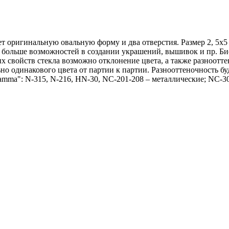
 оригинальную овальную форму и два отверстия. Размер 2, 5х5 м
 больше возможностей в создании украшений, вышивок и пр. Би
х свойств стекла возможно отклонение цвета, а также разноотте
 одинакового цвета от партии к партии. Разнооттеночность будет 
amma": N-315, N-216, HN-30, NC-201-208 – металлические; NC-3