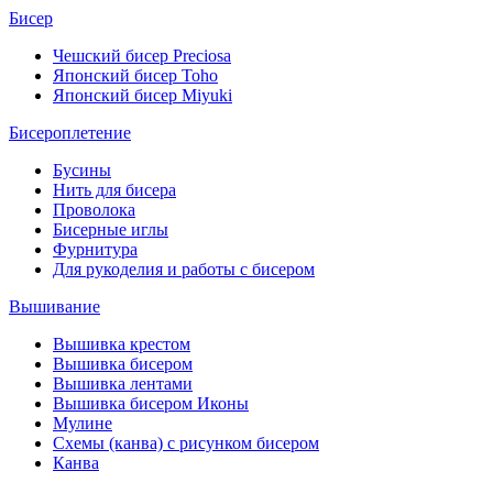
Бисер
Чешский бисер Preciosa
Японский бисер Toho
Японский бисер Miyuki
Бисероплетение
Бусины
Нить для бисера
Проволока
Бисерные иглы
Фурнитура
Для рукоделия и работы с бисером
Вышивание
Вышивка крестом
Вышивка бисером
Вышивка лентами
Вышивка бисером Иконы
Мулине
Схемы (канва) с рисунком бисером
Канва