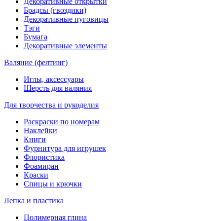
Декоративные открытки
Брадсы (гвоздики)
Декоративные пуговицы
Тэги
Бумага
Декоративные элементы
Валяние (фелтинг)
Иглы, аксессуары
Шерсть для валяния
Для творчества и рукоделия
Раскраски по номерам
Наклейки
Книги
Фурнитура для игрушек
Флористика
Фоамиран
Краски
Спицы и крючки
Лепка и пластика
Полимерная глина