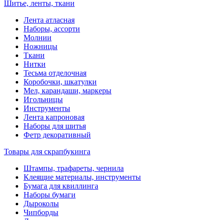
Шитье, ленты, ткани
Лента атласная
Наборы, ассорти
Молнии
Ножницы
Ткани
Нитки
Тесьма отделочная
Коробочки, шкатулки
Мел, карандаши, маркеры
Игольницы
Инструменты
Лента капроновая
Наборы для шитья
Фетр декоративный
Товары для скрапбукинга
Штампы, трафареты, чернила
Клеящие материалы, инструменты
Бумага для квиллинга
Наборы бумаги
Дыроколы
Чипборды