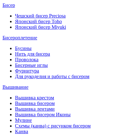
Бисер
Чешский бисер Preciosa
Японский бисер Toho
Японский бисер Miyuki
Бисероплетение
Бусины
Нить для бисера
Проволока
Бисерные иглы
Фурнитура
Для рукоделия и работы с бисером
Вышивание
Вышивка крестом
Вышивка бисером
Вышивка лентами
Вышивка бисером Иконы
Мулине
Схемы (канва) с рисунком бисером
Канва