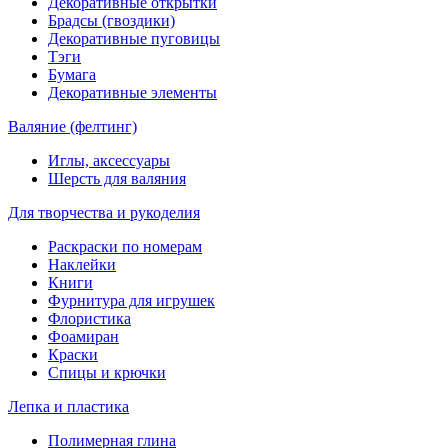
Декоративные открытки
Брадсы (гвоздики)
Декоративные пуговицы
Тэги
Бумага
Декоративные элементы
Валяние (фелтинг)
Иглы, аксессуары
Шерсть для валяния
Для творчества и рукоделия
Раскраски по номерам
Наклейки
Книги
Фурнитура для игрушек
Флористика
Фоамиран
Краски
Спицы и крючки
Лепка и пластика
Полимерная глина