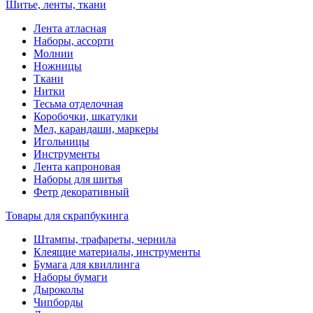
Шитье, ленты, ткани
Лента атласная
Наборы, ассорти
Молнии
Ножницы
Ткани
Нитки
Тесьма отделочная
Коробочки, шкатулки
Мел, карандаши, маркеры
Игольницы
Инструменты
Лента капроновая
Наборы для шитья
Фетр декоративный
Товары для скрапбукинга
Штампы, трафареты, чернила
Клеящие материалы, инструменты
Бумага для квиллинга
Наборы бумаги
Дыроколы
Чипборды