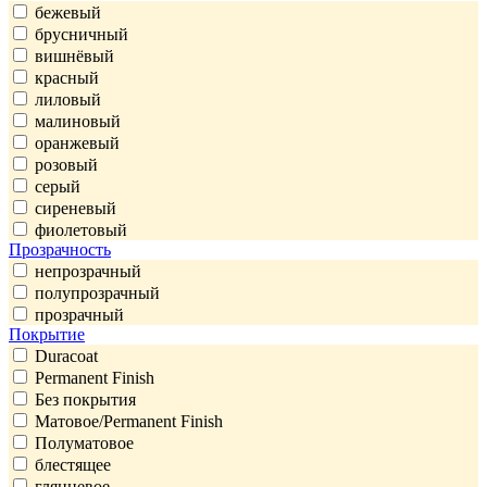
бежевый
брусничный
вишнёвый
красный
лиловый
малиновый
оранжевый
розовый
серый
сиреневый
фиолетовый
Прозрачность
непрозрачный
полупрозрачный
прозрачный
Покрытие
Duracoat
Permanent Finish
Без покрытия
Матовое/Permanent Finish
Полуматовое
блестящее
глянцевое