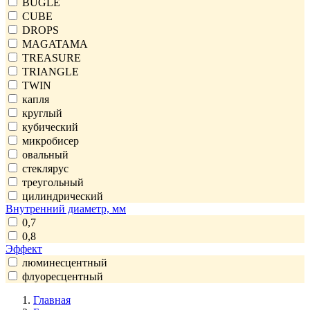
BUGLE
CUBE
DROPS
MAGATAMA
TREASURE
TRIANGLE
TWIN
капля
круглый
кубический
микробисер
овальный
стеклярус
треугольный
цилиндрический
Внутренний диаметр, мм
0,7
0,8
Эффект
люминесцентный
флуоресцентный
Главная