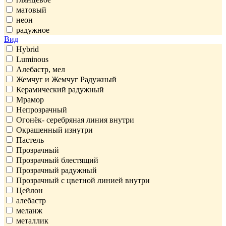
матовый
неон
радужное
Вид
Hybrid
Luminous
Алебастр, мел
Жемчуг и Жемчуг Радужный
Керамический радужный
Мрамор
Непрозрачный
Огонёк- серебряная линия внутри
Окрашенный изнутри
Пастель
Прозрачный
Прозрачный блестящий
Прозрачный радужный
Прозрачный с цветной линией внутри
Цейлон
алебастр
меланж
металлик