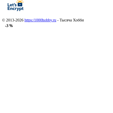
© 2013-2026
https:/1000hobby.ru
- Тысяча Хобби
-3 %
-3 %
-3 %
-3 %