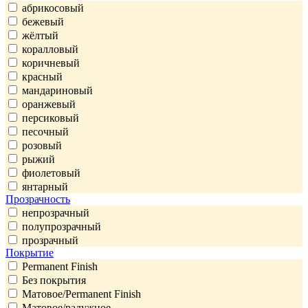
абрикосовый
бежевый
жёлтый
коралловый
коричневый
красный
мандариновый
оранжевый
персиковый
песочный
розовый
рыжий
фиолетовый
янтарный
Прозрачность
непрозрачный
полупрозрачный
прозрачный
Покрытие
Permanent Finish
Без покрытия
Матовое/Permanent Finish
Матовое/радужное