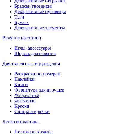
Декоративные открытки
Брадсы (гвоздики)
Декоративные пуговицы
Тэги
Бумага
Декоративные элементы
Валяние (фелтинг)
Иглы, аксессуары
Шерсть для валяния
Для творчества и рукоделия
Раскраски по номерам
Наклейки
Книги
Фурнитура для игрушек
Флористика
Фоамиран
Краски
Спицы и крючки
Лепка и пластика
Полимерная глина