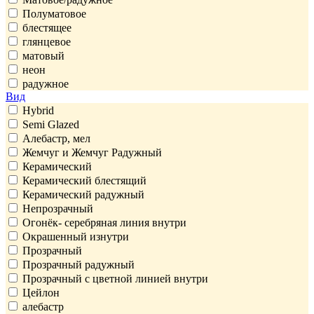
Полуматовое
блестящее
глянцевое
матовый
неон
радужное
Вид
Hybrid
Semi Glazed
Алебастр, мел
Жемчуг и Жемчуг Радужный
Керамический
Керамический блестящий
Керамический радужный
Непрозрачный
Огонёк- серебряная линия внутри
Окрашенный изнутри
Прозрачный
Прозрачный радужный
Прозрачный с цветной линией внутри
Цейлон
алебастр