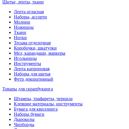
Шитье, ленты, ткани
Лента атласная
Наборы, ассорти
Молнии
Ножницы
Ткани
Нитки
Тесьма отделочная
Коробочки, шкатулки
Мел, карандаши, маркеры
Игольницы
Инструменты
Лента капроновая
Наборы для шитья
Фетр декоративный
Товары для скрапбукинга
Штампы, трафареты, чернила
Клеящие материалы, инструменты
Бумага для квиллинга
Наборы бумаги
Дыроколы
Чипборды