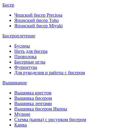
Бисер
Чешский бисер Preciosa
Японский бисер Toho
Японский бисер Miyuki
Бисероплетение
Бусины
Нить для бисера
Проволока
Бисерные иглы
Фурнитура
Для рукоделия и работы с бисером
Вышивание
Вышивка крестом
Вышивка бисером
Вышивка лентами
Вышивка бисером Иконы
Мулине
Схемы (канва) с рисунком бисером
Канва