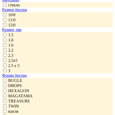
стекло
Размер бисера
10/0
11/0
15/0
Размер, мм
1,5
1,6
1.6
2,2
2,3
2,5x5
2.5 x 5
3
Форма бисера
BUGLE
DROPS
HEXAGON
MAGATAMA
TREASURE
TWIN
капля