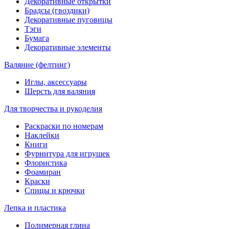
Декоративные открытки
Брадсы (гвоздики)
Декоративные пуговицы
Тэги
Бумага
Декоративные элементы
Валяние (фелтинг)
Иглы, аксессуары
Шерсть для валяния
Для творчества и рукоделия
Раскраски по номерам
Наклейки
Книги
Фурнитура для игрушек
Флористика
Фоамиран
Краски
Спицы и крючки
Лепка и пластика
Полимерная глина