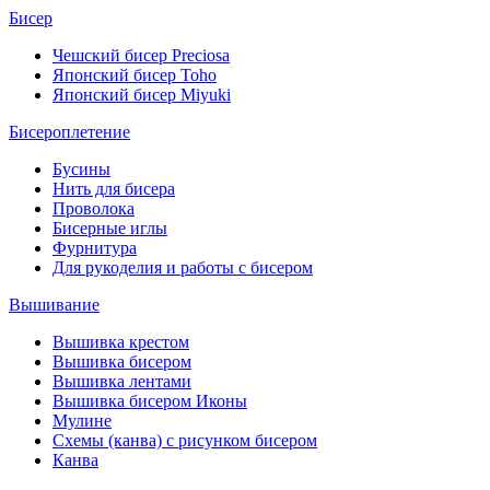
Бисер
Чешский бисер Preciosa
Японский бисер Toho
Японский бисер Miyuki
Бисероплетение
Бусины
Нить для бисера
Проволока
Бисерные иглы
Фурнитура
Для рукоделия и работы с бисером
Вышивание
Вышивка крестом
Вышивка бисером
Вышивка лентами
Вышивка бисером Иконы
Мулине
Схемы (канва) с рисунком бисером
Канва