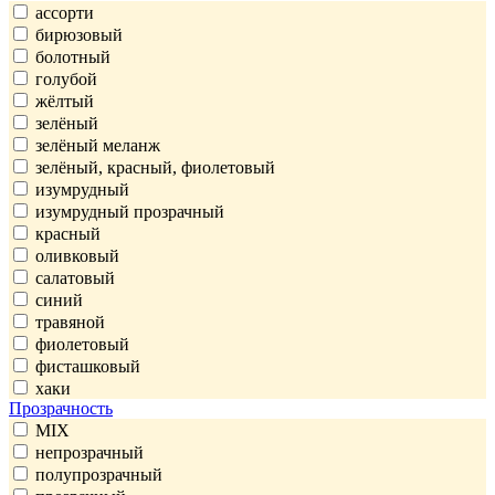
ассорти
бирюзовый
болотный
голубой
жёлтый
зелёный
зелёный меланж
зелёный, красный, фиолетовый
изумрудный
изумрудный прозрачный
красный
оливковый
салатовый
синий
травяной
фиолетовый
фисташковый
хаки
Прозрачность
MIX
непрозрачный
полупрозрачный