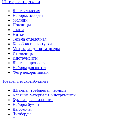
Шитье, ленты, ткани
Лента атласная
Наборы, ассорти
Молнии
Ножницы
Ткани
Нитки
Тесьма отделочная
Коробочки, шкатулки
Мел, карандаши, маркеры
Игольницы
Инструменты
Лента капроновая
Наборы для шитья
Фетр декоративный
Товары для скрапбукинга
Штампы, трафареты, чернила
Клеящие материалы, инструменты
Бумага для квиллинга
Наборы бумаги
Дыроколы
Чипборды