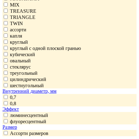
MIX
TREASURE
TRIANGLE
TWIN
ассорти
капля
круглый
круглый с одной плоской гранью
кубический
овальный
стеклярус
треугольный
цилиндрический
шестиугольный
Внутренний диаметр, мм
0,7
0,8
Эффект
люминесцентный
флуоресцентный
Размер
Ассорти размеров